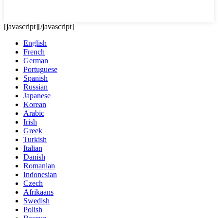
[javascript]
[/javascript]
English
French
German
Portuguese
Spanish
Russian
Japanese
Korean
Arabic
Irish
Greek
Turkish
Italian
Danish
Romanian
Indonesian
Czech
Afrikaans
Swedish
Polish