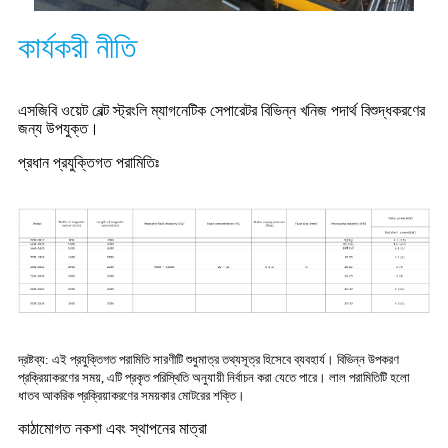
কার্যকরী নীতি
এসজিবি ওয়েট বেল্ট স্ট্রংলি ম্যাগনেটিক সেপারেটর বিভিন্ন খনিজ পদার্থ বিশুদ্ধকরণের
জন্য উপযুক্ত।
প্রধান প্রযুক্তিগত পরামিতিঃ
দ্রষ্টব্য: এই প্রযুক্তিগত পরামিতি সারণীটি শুধুমাত্র তথ্যসূত্র হিসেবে ব্যবহার্য। বিভিন্ন উপকরণ
প্রক্রিয়াকরণের সময়, এটি প্রকৃত পরিস্থিতি অনুযায়ী নির্বাচন করা যেতে পারে। লাল পরামিতিটি হলো
ধাতব আকরিক প্রক্রিয়াকরণের সময়কার মোটরের শক্তি।
কাঠামোগত নকশা এবং স্থাপনের মাত্রা