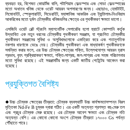
ব্যবহৃত হয়, বিশেষত কোয়ার্টজ বালি, পটাশিয়াম ফেল্ডস্পার এবং সোডা ফেল্ডস্পারের
মতো অধাতব খনিজ থেকে ওয়েট আয়রন অপসারণের জন্য। এছাড়াও, হেমাটাইট,
লিমোনাইট, স্পেকুলারাইট, সিডেরাইট, ম্যাঙ্গানিজ আকরিক এবং ট্যান্টালাম-নিওবিয়াম
আকরিকের মতো দুর্বল চৌম্বকীয় খনিজগুলির ক্ষেত্রে এর পৃথকীকরণ ক্ষমতা ভালো।
এসজিবি ওয়েট বেল্ট স্ট্রংলি ম্যাগনেটিক সেপারেটর হলো হুয়াটে কোম্পানি কর্তৃক
উদ্ভাবিত এক নতুন ধরনের চৌম্বকীয় পৃথকীকরণ সরঞ্জাম, যা প্রচলিত চৌম্বকীয়
পৃথকীকরণ সরঞ্জামের সুবিধা ও অসুবিধাগুলোকে একত্রিত করে এবং গতানুগতিক
নকশার ধারণাকে ভেঙে দেয়। চৌম্বকীয় পৃথকীকরণ এবং মাধ্যাকর্ষণ পৃথকীকরণকে
সমন্বিত করার ফলে, এর উচ্চ চৌম্বক ক্ষেত্রের শক্তি, উল্লেখযোগ্য আয়রন হ্রাস
প্রভাব, বৃহৎ প্রক্রিয়াকরণ ক্ষমতা, শক্তি-সাশ্রয়, জল-সাশ্রয় এবং সহজ পরিচালনার
মতো সুবিধা রয়েছে। এই সরঞ্জামটির জন্য একটি জাতীয় পেটেন্টের আবেদন করা
হয়েছে।
প্রযুক্তিগত বৈশিষ্ট্য
◆উচ্চ চৌম্বক ক্ষেত্রের তীব্রতা: চৌম্বক ব্যবস্থাটি উচ্চ কার্যক্ষমতাসম্পন্ন বিরল
মৃত্তিকা Nd-Fe B চুম্বক দ্বারা গঠিত। এর একটি অত্যন্ত প্রশস্ত বহু-মেরু তল
এবং প্রচুর চৌম্বক মেরু রয়েছে। এর চৌম্বক আবেশ ক্ষমতা এবং চৌম্বক নতি
অত্যন্ত বেশি। এর কোনো কোনো অংশে চৌম্বক তীব্রতা ১৭০০০ Gs পর্যন্ত
পৌঁছাতে পারে।