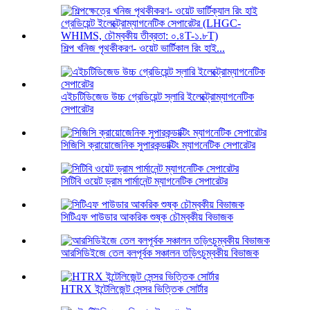
শিল্প খনিজ পৃথকীকরণ- ওয়েট ভার্টিকাল রিং হাই...
এইচটিডিজেড উচ্চ গ্রেডিয়েন্ট স্লারি ইলেক্ট্রোম্যাগনেটিক
সেপারেটর
সিজিসি ক্রায়োজেনিক সুপারকন্ডাক্টিং ম্যাগনেটিক সেপারেটর
সিটিবি ওয়েট ড্রাম পার্মানেন্ট ম্যাগনেটিক সেপারেটর
সিটিএফ পাউডার আকরিক শুষ্ক চৌম্বকীয় বিভাজক
আরসিডিইজে তেল বলপূর্বক সঞ্চালন তড়িৎচুম্বকীয় বিভাজক
HTRX ইন্টেলিজেন্ট সেন্সর ভিত্তিক সোর্টার