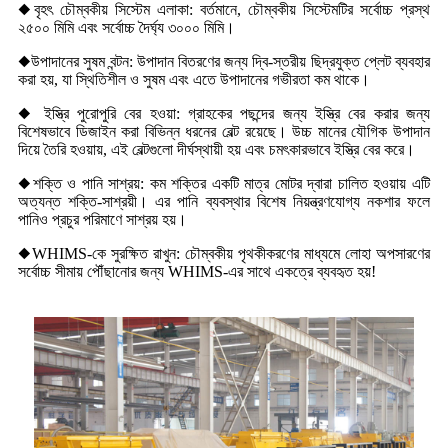
◆বৃহৎ চৌম্বকীয় সিস্টেম এলাকা: বর্তমানে, চৌম্বকীয় সিস্টেমটির সর্বোচ্চ প্রস্থ
২৫০০ মিমি এবং সর্বোচ্চ দৈর্ঘ্য ৩০০০ মিমি।
◆উপাদানের সুষম বন্টন: উপাদান বিতরণের জন্য দ্বি-স্তরীয় ছিদ্রযুক্ত প্লেট ব্যবহার
করা হয়, যা স্থিতিশীল ও সুষম এবং এতে উপাদানের গভীরতা কম থাকে।
◆ ইস্ত্রি পুরোপুরি বের হওয়া: গ্রাহকের পছন্দের জন্য ইস্ত্রি বের করার জন্য
বিশেষভাবে ডিজাইন করা বিভিন্ন ধরনের বেল্ট রয়েছে। উচ্চ মানের যৌগিক উপাদান
দিয়ে তৈরি হওয়ায়, এই বেল্টগুলো দীর্ঘস্থায়ী হয় এবং চমৎকারভাবে ইস্ত্রি বের করে।
◆শক্তি ও পানি সাশ্রয়: কম শক্তির একটি মাত্র মোটর দ্বারা চালিত হওয়ায় এটি
অত্যন্ত শক্তি-সাশ্রয়ী। এর পানি ব্যবস্থার বিশেষ নিয়ন্ত্রণযোগ্য নকশার ফলে
পানিও প্রচুর পরিমাণে সাশ্রয় হয়।
◆WHIMS-কে সুরক্ষিত রাখুন: চৌম্বকীয় পৃথকীকরণের মাধ্যমে লোহা অপসারণের
সর্বোচ্চ সীমায় পৌঁছানোর জন্য WHIMS-এর সাথে একত্রে ব্যবহৃত হয়!