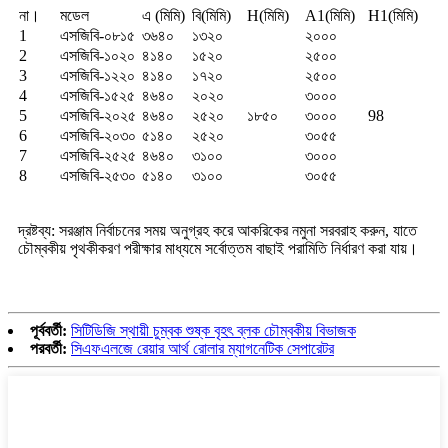
না।
মডেল
এ (মিমি)
বি(মিমি)
H(মিমি)
A1(মিমি)
H1(মিমি)
1
এসজিবি-০৮১৫
৩৬৪০
১৩২০
২০০০
2
এসজিবি-১০২০
৪১৪০
১৫২০
২৫০০
3
এসজিবি-১২২০
৪১৪০
১৭২০
২৫০০
4
এসজিবি-১৫২৫
৪৬৪০
২০২০
৩০০০
5
এসজিবি-২০২৫
৪৬৪০
২৫২০
১৮৫০
৩০০০
98
6
এসজিবি-২০৩০
৫১৪০
২৫২০
৩০৫৫
7
এসজিবি-২৫২৫
৪৬৪০
৩১০০
৩০০০
8
এসজিবি-২৫৩০
৫১৪০
৩১০০
৩০৫৫
দ্রষ্টব্য: সরঞ্জাম নির্বাচনের সময় অনুগ্রহ করে আকরিকের নমুনা সরবরাহ করুন, যাতে
চৌম্বকীয় পৃথকীকরণ পরীক্ষার মাধ্যমে সর্বোত্তম বাছাই পরামিতি নির্ধারণ করা যায়।
পূর্ববর্তী:
সিটিডিজি স্থায়ী চুম্বক শুষ্ক বৃহৎ ব্লক চৌম্বকীয় বিভাজক
পরবর্তী:
সিএফএলজে রেয়ার আর্থ রোলার ম্যাগনেটিক সেপারেটর