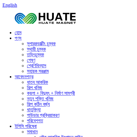
English
হোম
পণ্য
সুপারকন্ডাক্টিং চুম্বক
স্থায়ী চুম্বক
তড়িৎচুম্বক
পেষণ
শ্রেণিবিন্যাস
সহায়ক সরঞ্জাম
আবেদনপত্র
ধাতব আকরিক
শিল্প খনিজ
কয়লা + বিদ্যুৎ + নির্মাণ সামগ্রী
নতুন শক্তি খনিজ
শিল্প কঠিন বর্জ্য
ধাতুবিদ্যা
পাউডার প্রক্রিয়াকরণ
পরিবেশগত
ইপিসি পরিষেবা
সমাধান