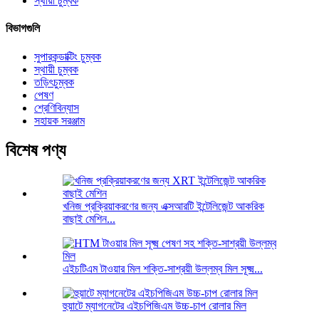
স্থায়ী চুম্বক
বিভাগগুলি
সুপারকন্ডাক্টিং চুম্বক
স্থায়ী চুম্বক
তড়িৎচুম্বক
পেষণ
শ্রেণিবিন্যাস
সহায়ক সরঞ্জাম
বিশেষ পণ্য
খনিজ প্রক্রিয়াকরণের জন্য এক্সআরটি ইন্টেলিজেন্ট আকরিক
বাছাই মেশিন...
এইচটিএম টাওয়ার মিল শক্তি-সাশ্রয়ী উল্লম্ব মিল সূক্ষ্ম...
হুয়াটে ম্যাগনেটের এইচপিজিএম উচ্চ-চাপ রোলার মিল