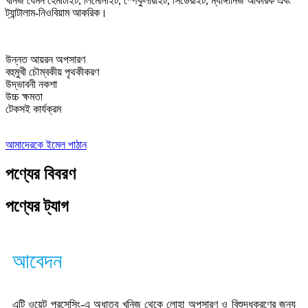
খনিজ যেমন হেমাটাইট, লিমোনাইট, স্পেকুলারাইট, সিডেরাইট, ম্যাঙ্গানিজ আকরিক এবং
ট্যান্টালাম-নিওবিয়াম আকরিক।
উন্নত আয়রন অপসারণ
বহুমুখী চৌম্বকীয় পৃথকীকরণ
উদ্ভাবনী নকশা
উচ্চ ক্ষমতা
টেকসই কার্যক্রম
আমাদেরকে ইমেল পাঠান
পণ্যের বিবরণ
পণ্যের ট্যাগ
আবেদন
এটি ওয়েট প্রসেসিং-এ অধাতব খনিজ থেকে লোহা অপসারণ ও বিশুদ্ধকরণের জন্য