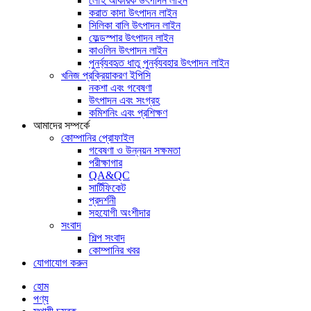
লৌহ আকরিক উৎপাদন লাইন
করাত কাদা উৎপাদন লাইন
সিলিকা বালি উৎপাদন লাইন
ফেল্ডস্পার উৎপাদন লাইন
কাওলিন উৎপাদন লাইন
পুনর্ব্যবহৃত ধাতু পুনর্ব্যবহার উৎপাদন লাইন
খনিজ প্রক্রিয়াকরণ ইপিসি
নকশা এবং গবেষণা
উৎপাদন এবং সংগ্রহ
কমিশনিং এবং প্রশিক্ষণ
আমাদের সম্পর্কে
কোম্পানির প্রোফাইল
গবেষণা ও উন্নয়ন সক্ষমতা
পরীক্ষাগার
QA&QC
সার্টিফিকেট
প্রদর্শনী
সহযোগী অংশীদার
সংবাদ
শিল্প সংবাদ
কোম্পানির খবর
যোগাযোগ করুন
হোম
পণ্য