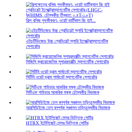
শিল্প খনিজ পৃথকীকরণ- ওয়েট ভার্টিকাল রিং হাই...
এইচটিডিজেড উচ্চ গ্রেডিয়েন্ট স্লারি ইলেক্ট্রোম্যাগনেটিক
সেপারেটর
সিজিসি ক্রায়োজেনিক সুপারকন্ডাক্টিং ম্যাগনেটিক সেপারেটর
সিটিবি ওয়েট ড্রাম পার্মানেন্ট ম্যাগনেটিক সেপারেটর
সিটিএফ পাউডার আকরিক শুষ্ক চৌম্বকীয় বিভাজক
আরসিডিইজে তেল বলপূর্বক সঞ্চালন তড়িৎচুম্বকীয় বিভাজক
HTRX ইন্টেলিজেন্ট সেন্সর ভিত্তিক সোর্টার