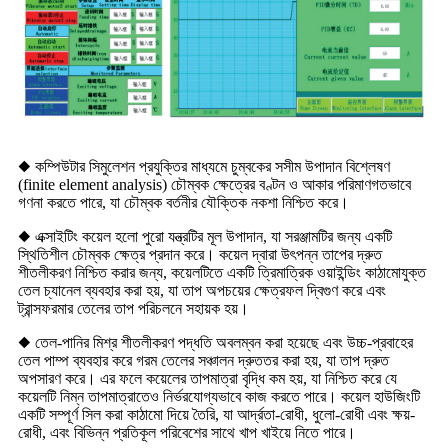
◆ কম্পিউটার সিমুলেশন প্রযুক্তির মাধ্যমে চুম্বকের সসীম উপাদান বিশ্লেষণ
(finite element analysis) চৌম্বক ক্ষেত্রের বণ্টন ও আকার পরিমাণগতভাবে
গণনা করতে পারে, যা চৌম্বক বর্তনীর যৌক্তিক নকশা নিশ্চিত করে।
◆ এক্সাইটিং কয়েল হলো পুরো যন্ত্রটির মূল উপাদান, যা সরঞ্জামটির জন্য একটি
স্থিতিশীল চৌম্বক ক্ষেত্র প্রদান করে। কয়েল দ্বারা উৎপন্ন তাপের দ্রুত
শীতলীকরণ নিশ্চিত করার জন্য, কয়েলটিতে একটি ত্রিমাত্রিক ওয়াইন্ডিং কাঠামোযুক্ত
তেল চ্যানেল ব্যবহার করা হয়, যা তাপ অপচয়ের ক্ষেত্রফল দ্বিগুণ করে এবং
ট্রান্সফরমার তেলের তাপ পরিচলনে সহায়ক হয়।
◆ তেল-পানির মিশ্র শীতলীকরণ পদ্ধতি অবলম্বন করা হয়েছে এবং উচ্চ-প্রবাহের
তেল পাম্প ব্যবহার করে গরম তেলের সঞ্চালন দ্রুততর করা হয়, যা তাপ দ্রুত
অপসারণ করে। এর ফলে কয়েলের তাপমাত্রা বৃদ্ধি কম হয়, যা নিশ্চিত করে যে
কয়েলটি নিম্ন তাপমাত্রাতেও নির্ভরযোগ্যভাবে কাজ করতে পারে। কয়েল হাউজিংটি
একটি সম্পূর্ণ সিল করা কাঠামো দিয়ে তৈরি, যা আর্দ্রতা-রোধী, ধুলো-রোধী এবং ক্ষয়-
রোধী, এবং বিভিন্ন প্রতিকূল পরিবেশের সাথে খাপ খাইয়ে নিতে পারে।