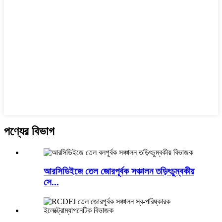
পণ্যের বিভাগ
আরসিডিইজে তেল জোরপূর্বক সঞ্চালন তড়িৎচুম্বকীয়
সে...