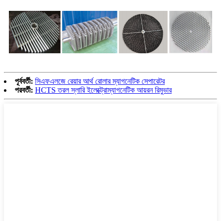
পূর্ববর্তী:
সিএফএলজে রেয়ার আর্থ রোলার ম্যাগনেটিক সেপারেটর
পরবর্তী:
HCTS তরল স্লারি ইলেক্ট্রোম্যাগনেটিক আয়রন রিমুভার