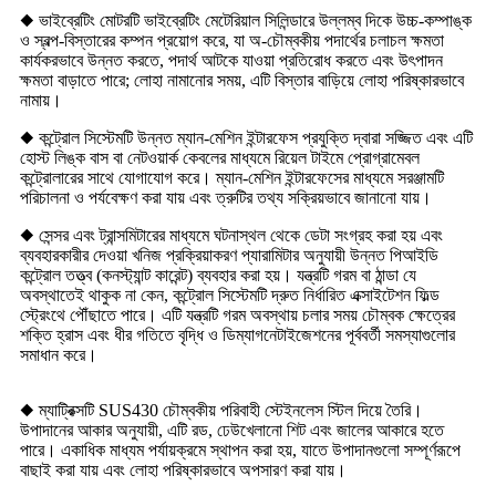
◆ ভাইব্রেটিং মোটরটি ভাইব্রেটিং মেটেরিয়াল সিলিন্ডারে উল্লম্ব দিকে উচ্চ-কম্পাঙ্ক
ও স্বল্প-বিস্তারের কম্পন প্রয়োগ করে, যা অ-চৌম্বকীয় পদার্থের চলাচল ক্ষমতা
কার্যকরভাবে উন্নত করতে, পদার্থ আটকে যাওয়া প্রতিরোধ করতে এবং উৎপাদন
ক্ষমতা বাড়াতে পারে; লোহা নামানোর সময়, এটি বিস্তার বাড়িয়ে লোহা পরিষ্কারভাবে
নামায়।
◆ কন্ট্রোল সিস্টেমটি উন্নত ম্যান-মেশিন ইন্টারফেস প্রযুক্তি দ্বারা সজ্জিত এবং এটি
হোস্ট লিঙ্ক বাস বা নেটওয়ার্ক কেবলের মাধ্যমে রিয়েল টাইমে প্রোগ্রামেবল
কন্ট্রোলারের সাথে যোগাযোগ করে। ম্যান-মেশিন ইন্টারফেসের মাধ্যমে সরঞ্জামটি
পরিচালনা ও পর্যবেক্ষণ করা যায় এবং ত্রুটির তথ্য সক্রিয়ভাবে জানানো যায়।
◆ সেন্সর এবং ট্রান্সমিটারের মাধ্যমে ঘটনাস্থল থেকে ডেটা সংগ্রহ করা হয় এবং
ব্যবহারকারীর দেওয়া খনিজ প্রক্রিয়াকরণ প্যারামিটার অনুযায়ী উন্নত পিআইডি
কন্ট্রোল তত্ত্ব (কনস্ট্যান্ট কারেন্ট) ব্যবহার করা হয়। যন্ত্রটি গরম বা ঠান্ডা যে
অবস্থাতেই থাকুক না কেন, কন্ট্রোল সিস্টেমটি দ্রুত নির্ধারিত এক্সাইটেশন ফিল্ড
স্ট্রেংথে পৌঁছাতে পারে। এটি যন্ত্রটি গরম অবস্থায় চলার সময় চৌম্বক ক্ষেত্রের
শক্তি হ্রাস এবং ধীর গতিতে বৃদ্ধি ও ডিম্যাগনেটাইজেশনের পূর্ববর্তী সমস্যাগুলোর
সমাধান করে।
◆ ম্যাট্রিক্সটি SUS430 চৌম্বকীয় পরিবাহী স্টেইনলেস স্টিল দিয়ে তৈরি।
উপাদানের আকার অনুযায়ী, এটি রড, ঢেউখেলানো শিট এবং জালের আকারে হতে
পারে। একাধিক মাধ্যম পর্যায়ক্রমে স্থাপন করা হয়, যাতে উপাদানগুলো সম্পূর্ণরূপে
বাছাই করা যায় এবং লোহা পরিষ্কারভাবে অপসারণ করা যায়।