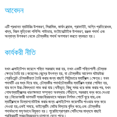
আবেদন
এটি প্রধানত ব্যাটারির উপকরণ, সিরামিক, কার্বন ব্ল্যাক, গ্রাফাইট, অগ্নি প্রতিরোধক,
খাদ্য, বিরল মৃত্তিকা পলিশিং পাউডার, ফটোভোল্টাইক উপকরণ, রঞ্জক পদার্থ এবং
অন্যান্য উপকরণ থেকে চৌম্বকীয় পদার্থ অপসারণ করতে ব্যবহৃত হয়।
কার্যকরী নীতি
যখন এক্সাইটেশন কয়েলে শক্তি সরবরাহ করা হয়, তখন একটি শক্তিশালী চৌম্বক
ক্ষেত্র তৈরি হয়।
কয়েলের কেন্দ্রে উৎপন্ন হয়, যা চৌম্বকীয় আবেশন ঘটায়
উচ্চ
গ্রেডিয়েন্ট চৌম্বকীয়তা তৈরি করার জন্য বাছাই সিলিন্ডারে ম্যাট্রিক্স।
ক্ষেত্র। যখন
পদার্থটি এর মধ্য দিয়ে যায়, চৌম্বকীয় পদার্থ
চৌম্বকীয় ম্যাট্রিক্স দ্বারা শোষিত হয়,
যার ফলে উচ্চ-বিশুদ্ধতা লাভ করা যায়।
ঘনীভূত; কিছু সময় ধরে কাজ করার পর, যখন
শোষণ
ম্যাট্রিক্সের ধারণক্ষমতা সম্পৃক্ত অবস্থায় পৌঁছালে, সরবরাহ বন্ধ করে দেওয়া
হয়।
বিতরণকারী ভালভটি স্বয়ংক্রিয়ভাবে আয়রন নির্গমন পোর্টে ঘুরে যায়,
এবং
ম্যাট্রিক্সকে ডিম্যাগনেটাইজ করার জন্য এক্সাইটেশন কয়েলটির পাওয়ার বন্ধ করে
দেওয়া হয়,
একই সময়ে, ভাইব্রেটিং মোটর বিস্তার বৃদ্ধি করে,
এবং চৌম্বকীয়
পদার্থগুলো মসৃণভাবে বিমুক্ত হয়। পুরোটা
প্রোগ্রাম সেটিংসের মাধ্যমে বাছাই
প্রক্রিয়াটি স্বয়ংক্রিয়ভাবে চালানো যেতে পারে।