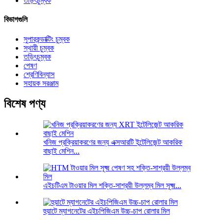
তড়িৎচুম্বক
বিভাগগুলি
সুপারকন্ডাক্টিং চুম্বক
স্থায়ী চুম্বক
তড়িৎচুম্বক
পেষণ
শ্রেণিবিন্যাস
সহায়ক সরঞ্জাম
বিশেষ পণ্য
খনিজ প্রক্রিয়াকরণের জন্য এক্সআরটি ইন্টেলিজেন্ট আকরিক
বাছাই মেশিন...
এইচটিএম টাওয়ার মিল শক্তি-সাশ্রয়ী উল্লম্ব মিল সূক্ষ্ম...
হুয়াটে ম্যাগনেটের এইচপিজিএম উচ্চ-চাপ রোলার মিল