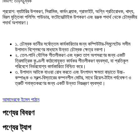
বিভাগ: তড়িৎচুম্বক
প্রয়োগ: ব্যাটারির উপকরণ, সিরামিক, কার্বন ব্ল্যাক, গ্রাফাইট, অগ্নি প্রতিরোধক, খাদ্য,
বিরল মৃত্তিকা পলিশিং পাউডার, ফটোভোল্টাইক উপকরণ এবং রঞ্জক পদার্থ থেকে চৌম্বকীয়
পদার্থ অপসারণ।
১. চৌম্বক বর্তনীর সর্বোত্তম কার্যকারিতার জন্য কম্পিউটার-সিমুলেটেড সসীম
উপাদান বিশ্লেষণের মাধ্যমে উন্নত চৌম্বক ক্ষেত্র নকশা।
২. তেল-পানি যৌগিক শীতলীকরণ এবং দ্রুত তাপ অপসরণের জন্য একটি
ত্রিমাত্রিক কুণ্ডলী কাঠামোযুক্ত কার্যকর শীতলীকরণ ব্যবস্থা, যা প্রতিকূল
পরিবেশে নির্ভরযোগ্য কার্যকারিতা নিশ্চিত করে।
৩. উপাদান আটকে যাওয়া রোধ করতে এবং উৎপাদন ক্ষমতা বাড়াতে উচ্চ-
কম্পাঙ্ক ও স্বল্প-বিস্তারের কম্পনশীল মোটর, সাথে রিয়েল-টাইম পর্যবেক্ষণ ও
ত্রুটি শনাক্তকরণের জন্য একটি উন্নত নিয়ন্ত্রণ ব্যবস্থা।
আমাদেরকে ইমেল পাঠান
পণ্যের বিবরণ
পণ্যের ট্যাগ