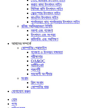
লৌহ আকরিক উৎপাদন লাইন
করাত কাদা উৎপাদন লাইন
সিলিকা বালি উৎপাদন লাইন
ফেল্ডস্পার উৎপাদন লাইন
কাওলিন উৎপাদন লাইন
পুনর্ব্যবহৃত ধাতু পুনর্ব্যবহার উৎপাদন লাইন
খনিজ প্রক্রিয়াকরণ ইপিসি
নকশা এবং গবেষণা
উৎপাদন এবং সংগ্রহ
কমিশনিং এবং প্রশিক্ষণ
আমাদের সম্পর্কে
কোম্পানির প্রোফাইল
গবেষণা ও উন্নয়ন সক্ষমতা
পরীক্ষাগার
QA&QC
সার্টিফিকেট
প্রদর্শনী
সহযোগী অংশীদার
সংবাদ
শিল্প সংবাদ
কোম্পানির খবর
যোগাযোগ করুন
হোম
পণ্য