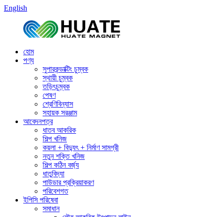
English
হোম
পণ্য
সুপারকন্ডাক্টিং চুম্বক
স্থায়ী চুম্বক
তড়িৎচুম্বক
পেষণ
শ্রেণিবিন্যাস
সহায়ক সরঞ্জাম
আবেদনপত্র
ধাতব আকরিক
শিল্প খনিজ
কয়লা + বিদ্যুৎ + নির্মাণ সামগ্রী
নতুন শক্তি খনিজ
শিল্প কঠিন বর্জ্য
ধাতুবিদ্যা
পাউডার প্রক্রিয়াকরণ
পরিবেশগত
ইপিসি পরিষেবা
সমাধান