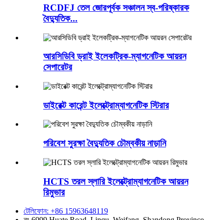
RCDFJ তেল জোরপূর্বক সঞ্চালন স্ব-পরিষ্কারক
বৈদ্যুতিক...
আরসিডিবি ড্রাই ইলেকট্রিক-ম্যাগনেটিক আয়রন
সেপারেটর
ডাইরেক্ট কারেন্ট ইলেক্ট্রোম্যাগনেটিক স্টিরার
পরিবেশ সুরক্ষা বৈদ্যুতিক চৌম্বকীয় নাড়ানি
HCTS তরল স্লারি ইলেক্ট্রোম্যাগনেটিক আয়রন
রিমুভার
টেলিফোন: +86 15963648119
নং 6999 Huate Road, Linqu, Weifang, Shandong Province,