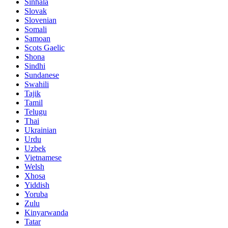
Sinhala
Slovak
Slovenian
Somali
Samoan
Scots Gaelic
Shona
Sindhi
Sundanese
Swahili
Tajik
Tamil
Telugu
Thai
Ukrainian
Urdu
Uzbek
Vietnamese
Welsh
Xhosa
Yiddish
Yoruba
Zulu
Kinyarwanda
Tatar