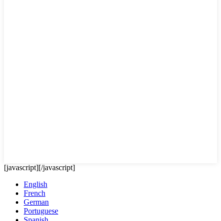
[javascript]
[/javascript]
English
French
German
Portuguese
Spanish