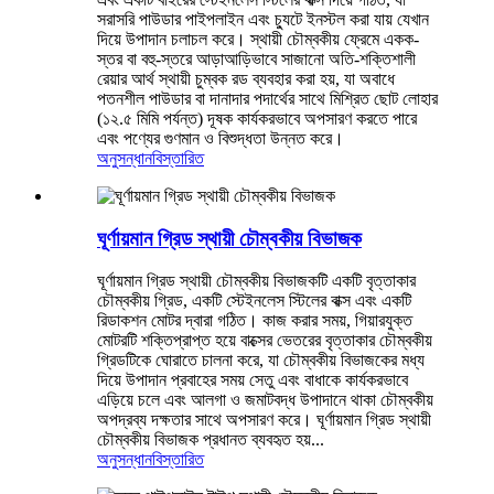
সরাসরি পাউডার পাইপলাইন এবং চ্যুটে ইনস্টল করা যায় যেখান
দিয়ে উপাদান চলাচল করে। স্থায়ী চৌম্বকীয় ফ্রেমে একক-
স্তর বা বহু-স্তরে আড়াআড়িভাবে সাজানো অতি-শক্তিশালী
রেয়ার আর্থ স্থায়ী চুম্বক রড ব্যবহার করা হয়, যা অবাধে
পতনশীল পাউডার বা দানাদার পদার্থের সাথে মিশ্রিত ছোট লোহার
(১২.৫ মিমি পর্যন্ত) দূষক কার্যকরভাবে অপসারণ করতে পারে
এবং পণ্যের গুণমান ও বিশুদ্ধতা উন্নত করে।
অনুসন্ধান
বিস্তারিত
ঘূর্ণায়মান গ্রিড স্থায়ী চৌম্বকীয় বিভাজক
ঘূর্ণায়মান গ্রিড স্থায়ী চৌম্বকীয় বিভাজকটি একটি বৃত্তাকার
চৌম্বকীয় গ্রিড, একটি স্টেইনলেস স্টিলের বাক্স এবং একটি
রিডাকশন মোটর দ্বারা গঠিত। কাজ করার সময়, গিয়ারযুক্ত
মোটরটি শক্তিপ্রাপ্ত হয়ে বাক্সের ভেতরের বৃত্তাকার চৌম্বকীয়
গ্রিডটিকে ঘোরাতে চালনা করে, যা চৌম্বকীয় বিভাজকের মধ্য
দিয়ে উপাদান প্রবাহের সময় সেতু এবং বাধাকে কার্যকরভাবে
এড়িয়ে চলে এবং আলগা ও জমাটবদ্ধ উপাদানে থাকা চৌম্বকীয়
অপদ্রব্য দক্ষতার সাথে অপসারণ করে। ঘূর্ণায়মান গ্রিড স্থায়ী
চৌম্বকীয় বিভাজক প্রধানত ব্যবহৃত হয়...
অনুসন্ধান
বিস্তারিত