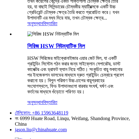
তখন কয়েলের কেন্দ্রে একটি শক্তিশালী চৌম্বক ক্ষেত্র তৈরি
হয়, যা বাছাই সিলিন্ডারের চৌম্বকীয় ম্যাট্রিক্সকে একটি উচ্চ
গ্রেডিয়েন্ট চৌম্বক ক্ষেত্র তৈরি করতে প্ররোচিত করে। যখন
উপাদানটি এর মধ্য দিয়ে যায়, তখন চৌম্বক ক্ষেত্র...
অনুসন্ধান
বিস্তারিত
সিরিজ HSW নিউম্যাটিক মিল
HSW সিরিজের মাইক্রোনাইজার এয়ার জেট মিল, যা একটি
গ্রাইন্ডিং সিস্টেম গঠন করার জন্য সাইক্লোন সেপারেটর, ডাস্ট
কালেক্টর এবং ড্রাফট ফ্যান নিয়ে গঠিত। সংকুচিত বায়ু শুকানোর
পর ইনজেকশন ভালভের মাধ্যমে দ্রুত গ্রাইন্ডিং চেম্বারে প্রবেশ
করানো হয়। বিপুল পরিমাণ উচ্চ-চাপের বায়ুপ্রবাহের
সংযোগস্থলে, ফিড উপাদানগুলো বারবার সংঘর্ষ, ঘর্ষণ এবং
কর্তনের মাধ্যমে গুঁড়োতে পরিণত হয়।
অনুসন্ধান
বিস্তারিত
টেলিফোন: +86 15963648119
নং 6999 Huate Road, Linqu, Weifang, Shandong Province,
China
jason.liu@chinahuate.com