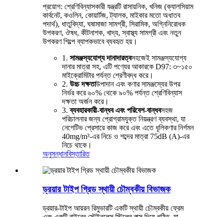
প্রয়োগ: শ্রেণিবিন্যাসকারী যন্ত্রটি রাসায়নিক, খনিজ (ক্যালসিয়াম
কার্বনেট, কওলিন, কোয়ার্টজ, ট্যালক, মাইকার মতো অধাতব
পদার্থ), ধাতুবিদ্যা, ঘষামাজা সামগ্রী, সিরামিক, অগ্নিনিরোধক
উপকরণ, ঔষধ, কীটনাশক, খাদ্য, স্বাস্থ্য সামগ্রী এবং নতুন
উপকরণ শিল্পে ব্যাপকভাবে ব্যবহৃত হয়।
1.
সামঞ্জস্যযোগ্য দানাদারত্ব
সহজেই সামঞ্জস্যযোগ্য
দানার মাত্রা সহ, এটি পণ্যের আকারকে D97: ৩~১৫০
মাইক্রোমিটার পর্যন্ত শ্রেণীবদ্ধ করে।
2.
উচ্চ দক্ষতা
উপাদান এবং কণার সামঞ্জস্যের উপর
নির্ভর করে ৬০% থেকে ৯০% পর্যন্ত শ্রেণিবিন্যাস
দক্ষতা অর্জন করে।
3.
ব্যবহারকারী-বান্ধব এবং পরিবেশ-বান্ধব
সহজ
পরিচালনার জন্য প্রোগ্রামযুক্ত নিয়ন্ত্রণ ব্যবস্থা, যা
নেগেটিভ প্রেসারে কাজ করে এবং এতে ধূলিকণার নির্গমন
40mg/m³-এর নিচে ও শব্দের মাত্রা 75dB (A)-এর
নিচে থাকে।
অনুসন্ধান
বিস্তারিত
ড্রয়ার টাইপ গ্রিড স্থায়ী চৌম্বকীয় বিভাজক
ড্রয়ার-টাইপ আয়রন রিমুভারটি একটি স্থায়ী চৌম্বকীয় ফ্রেম
এবং একটি বাইরের স্টেইনলেস স্টিলের বাক্স দিয়ে গঠিত, যা