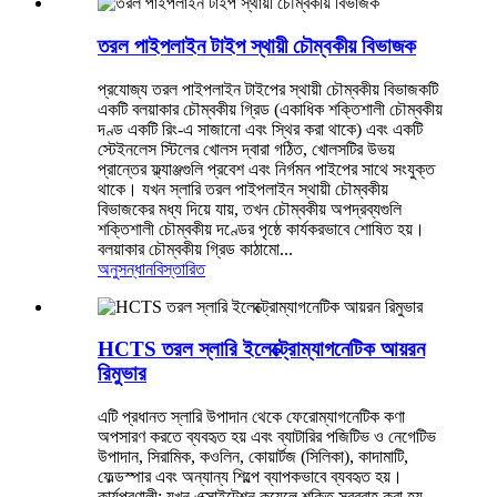
তরল পাইপলাইন টাইপ স্থায়ী চৌম্বকীয় বিভাজক
প্রযোজ্য তরল পাইপলাইন টাইপের স্থায়ী চৌম্বকীয় বিভাজকটি
একটি বলয়াকার চৌম্বকীয় গ্রিড (একাধিক শক্তিশালী চৌম্বকীয়
দণ্ড একটি রিং-এ সাজানো এবং স্থির করা থাকে) এবং একটি
স্টেইনলেস স্টিলের খোলস দ্বারা গঠিত, খোলসটির উভয়
প্রান্তের ফ্ল্যাঞ্জগুলি প্রবেশ এবং নির্গমন পাইপের সাথে সংযুক্ত
থাকে। যখন স্লারি তরল পাইপলাইন স্থায়ী চৌম্বকীয়
বিভাজকের মধ্য দিয়ে যায়, তখন চৌম্বকীয় অপদ্রব্যগুলি
শক্তিশালী চৌম্বকীয় দণ্ডের পৃষ্ঠে কার্যকরভাবে শোষিত হয়।
বলয়াকার চৌম্বকীয় গ্রিড কাঠামো...
অনুসন্ধান
বিস্তারিত
HCTS তরল স্লারি ইলেক্ট্রোম্যাগনেটিক আয়রন
রিমুভার
এটি প্রধানত স্লারি উপাদান থেকে ফেরোম্যাগনেটিক কণা
অপসারণ করতে ব্যবহৃত হয় এবং ব্যাটারির পজিটিভ ও নেগেটিভ
উপাদান, সিরামিক, কওলিন, কোয়ার্টজ (সিলিকা), কাদামাটি,
ফেল্ডস্পার এবং অন্যান্য শিল্পে ব্যাপকভাবে ব্যবহৃত হয়।
কার্যপ্রণালী: যখন এক্সাইটেশন কয়েলে শক্তি সরবরাহ করা হয়,