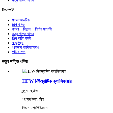
নতুন শক্তি খনিজ
বিভাগগুলি
ধাতব আকরিক
শিল্প খনিজ
কয়লা + বিদ্যুৎ + নির্মাণ সামগ্রী
নতুন শক্তি খনিজ
শিল্প কঠিন বর্জ্য
ধাতুবিদ্যা
পাউডার প্রক্রিয়াকরণ
পরিবেশগত
নতুন শক্তি খনিজ
HFW নিউম্যাটিক ক্লাসিফায়ার
ব্র্যান্ড: হুয়াতে
পণ্যের উৎস: চীন
বিভাগ: শ্রেণিবিন্যাস