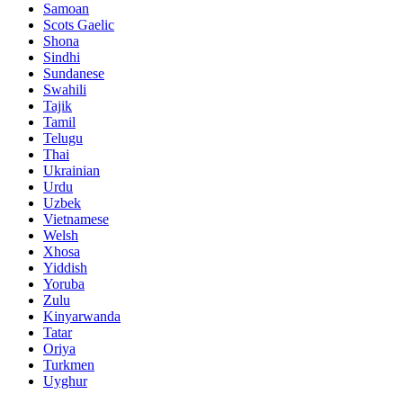
Samoan
Scots Gaelic
Shona
Sindhi
Sundanese
Swahili
Tajik
Tamil
Telugu
Thai
Ukrainian
Urdu
Uzbek
Vietnamese
Welsh
Xhosa
Yiddish
Yoruba
Zulu
Kinyarwanda
Tatar
Oriya
Turkmen
Uyghur