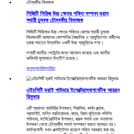
সিজিটি সিরিজ উচ্চ ক্ষেত্র শক্তি সম্পন্ন ড্রাম
স্থায়ী চুম্বক চৌম্বকীয় বিভাজক
সিজিটি সিরিজের উচ্চ ক্ষেত্র শক্তির রোলার স্থায়ী চুম্বক
বিভাজকটি আমাদের কোম্পানির বৈজ্ঞানিক ও প্রযুক্তিগত কর্মীদের
দ্বারা সযত্নে উদ্ভাবিত একটি উচ্চ প্রযুক্তির পণ্য।
পণ্যটি জাতীয় পেটেন্টের জন্য আবেদন করেছে এবং জাতীয়
কারিগরি মূল্যায়নে উত্তীর্ণ হয়েছে।
অনুসন্ধান
বিস্তারিত
এইচসিটি ড্রাই পাউডার ইলেক্ট্রোম্যাগনেটিক আয়রন
রিমুভার
এটি প্রধানত ব্যাটারির উপকরণ, সিরামিক, কার্বন ব্ল্যাক,
গ্রাফাইট, অগ্নি প্রতিরোধক, খাদ্য, বিরল মৃত্তিকা পলিশিং
পাউডার, ফটোভোল্টাইক উপকরণ, রঞ্জক পদার্থ এবং অন্যান্য
উপকরণ থেকে চৌম্বকীয় পদার্থ অপসারণ করতে ব্যবহৃত হয়।
কার্যপ্রণালী: যখন এক্সাইটেশন কয়েলে শক্তি সরবরাহ করা হয়,