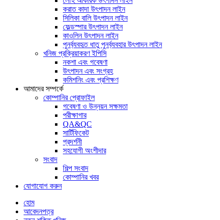
লৌহ আকরিক উৎপাদন লাইন
করাত কাদা উৎপাদন লাইন
সিলিকা বালি উৎপাদন লাইন
ফেল্ডস্পার উৎপাদন লাইন
কাওলিন উৎপাদন লাইন
পুনর্ব্যবহৃত ধাতু পুনর্ব্যবহার উৎপাদন লাইন
খনিজ প্রক্রিয়াকরণ ইপিসি
নকশা এবং গবেষণা
উৎপাদন এবং সংগ্রহ
কমিশনিং এবং প্রশিক্ষণ
আমাদের সম্পর্কে
কোম্পানির প্রোফাইল
গবেষণা ও উন্নয়ন সক্ষমতা
পরীক্ষাগার
QA&QC
সার্টিফিকেট
প্রদর্শনী
সহযোগী অংশীদার
সংবাদ
শিল্প সংবাদ
কোম্পানির খবর
যোগাযোগ করুন
হোম
আবেদনপত্র