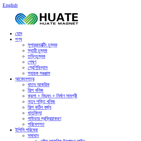
English
হোম
পণ্য
সুপারকন্ডাক্টিং চুম্বক
স্থায়ী চুম্বক
তড়িৎচুম্বক
পেষণ
শ্রেণিবিন্যাস
সহায়ক সরঞ্জাম
আবেদনপত্র
ধাতব আকরিক
শিল্প খনিজ
কয়লা + বিদ্যুৎ + নির্মাণ সামগ্রী
নতুন শক্তি খনিজ
শিল্প কঠিন বর্জ্য
ধাতুবিদ্যা
পাউডার প্রক্রিয়াকরণ
পরিবেশগত
ইপিসি পরিষেবা
সমাধান