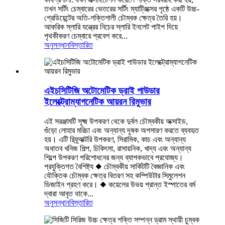
তখন সর্টিং চেম্বারের ভেতরের সর্টিং ম্যাট্রিক্সের পৃষ্ঠে একটি উচ্চ-
গ্রেডিয়েন্টের অতি-শক্তিশালী চৌম্বক ক্ষেত্র তৈরি হয়।
আকরিক স্লারি যন্ত্রের নিচের স্লারি ইনলেট পাইপ দিয়ে
পৃথকীকরণ চেম্বারে প্রবেশ করে...
অনুসন্ধান
বিস্তারিত
এইচসিটিজি অটোমেটিক ড্রাই পাউডার
ইলেক্ট্রোম্যাগনেটিক আয়রন রিমুভার
এই সরঞ্জামটি সূক্ষ্ম উপকরণ থেকে দুর্বল চৌম্বকীয় অক্সাইড,
গুঁড়ো লোহার মরিচা এবং অন্যান্য দূষক অপসারণ করতে ব্যবহৃত
হয়। এটি রিফ্র্যাক্টরি উপকরণ, সিরামিক, কাচ এবং অন্যান্য
অধাতব খনিজ শিল্প, চিকিৎসা, রাসায়নিক, খাদ্য এবং অন্যান্য
শিল্পে উপকরণ পরিশোধনের জন্য ব্যাপকভাবে প্রযোজ্য।
প্রযুক্তিগত বৈশিষ্ট্য ◆ চৌম্বকীয় সার্কিটটি বৈজ্ঞানিক এবং
যৌক্তিক চৌম্বক ক্ষেত্র বিতরণ সহ কম্পিউটার সিমুলেশন
ডিজাইন গ্রহণ করে। ◆ কয়েলের উভয় প্রান্ত ইস্পাতের বর্ম
দ্বারা আবৃত থাকে...
অনুসন্ধান
বিস্তারিত