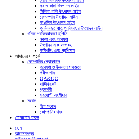
লৌহ আকরিক উৎপাদন লাইন
করাত কাদা উৎপাদন লাইন
সিলিকা বালি উৎপাদন লাইন
ফেল্ডস্পার উৎপাদন লাইন
কাওলিন উৎপাদন লাইন
পুনর্ব্যবহৃত ধাতু পুনর্ব্যবহার উৎপাদন লাইন
খনিজ প্রক্রিয়াকরণ ইপিসি
নকশা এবং গবেষণা
উৎপাদন এবং সংগ্রহ
কমিশনিং এবং প্রশিক্ষণ
আমাদের সম্পর্কে
কোম্পানির প্রোফাইল
গবেষণা ও উন্নয়ন সক্ষমতা
পরীক্ষাগার
QA&QC
সার্টিফিকেট
প্রদর্শনী
সহযোগী অংশীদার
সংবাদ
শিল্প সংবাদ
কোম্পানির খবর
যোগাযোগ করুন
হোম
আবেদনপত্র