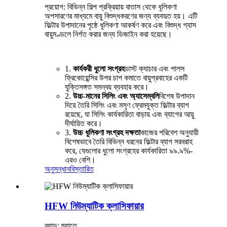
প্রয়োগ: বিভিন্ন শিল্প প্রক্রিয়ায় বাতাস থেকে ধূলিকণা
অপসারণের মাধ্যমে বায়ু বিশুদ্ধকরণের জন্য ব্যবহৃত হয়। এটি
ফিল্টার উপাদানের পৃষ্ঠে ধূলিকণা আকর্ষণ করে এবং বিশুদ্ধ গ্যাস
বায়ুমণ্ডলে নির্গত করার জন্য ডিজাইন করা হয়েছে।
1.
কার্যকরী ধুলো সংগ্রহ
ডাস্ট ক্যাচার এবং পালস
ফ্রিকোয়েন্সির উপর চাপ কমাতে বায়ুপ্রবাহের একটি
যুক্তিসঙ্গত সমন্বয় ব্যবহার করে।
2.
উচ্চ-মানের সিলিং এবং অ্যাসেম্বলি
বিশেষ উপাদান
দিয়ে তৈরি সিলিং এবং মসৃণ ফ্রেমযুক্ত ফিল্টার ব্যাগ
রয়েছে, যা সিলিং কার্যকারিতা বাড়ায় এবং ব্যাগের আয়ু
দীর্ঘায়িত করে।
3.
উচ্চ ধূলিকণা সংগ্রহ দক্ষতা
কাজের পরিবেশ অনুযায়ী
বিশেষভাবে তৈরি বিভিন্ন ধরনের ফিল্টার ব্যাগ সরবরাহ
করে, যেগুলোর ধুলো সংগ্রহের কার্যকারিতা ৯৯.৯%-
এরও বেশি।
অনুসন্ধান
বিস্তারিত
HFW নিউম্যাটিক ক্লাসিফায়ার
ব্র্যান্ড: হুয়াতে