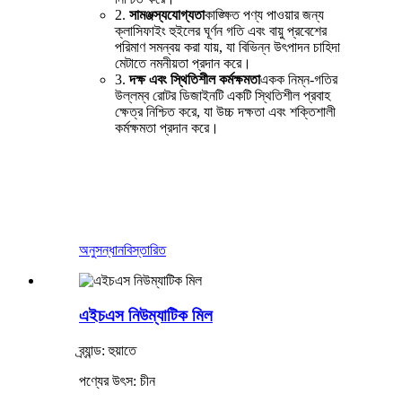
2.
সামঞ্জস্যযোগ্যতা
কাঙ্ক্ষিত পণ্য পাওয়ার জন্য
ক্লাসিফাইং হুইলের ঘূর্ণন গতি এবং বায়ু প্রবেশের
পরিমাণ সমন্বয় করা যায়, যা বিভিন্ন উৎপাদন চাহিদা
মেটাতে নমনীয়তা প্রদান করে।
3.
দক্ষ এবং স্থিতিশীল কর্মক্ষমতা
একক নিম্ন-গতির
উল্লম্ব রোটর ডিজাইনটি একটি স্থিতিশীল প্রবাহ
ক্ষেত্র নিশ্চিত করে, যা উচ্চ দক্ষতা এবং শক্তিশালী
কর্মক্ষমতা প্রদান করে।
অনুসন্ধান
বিস্তারিত
এইচএস নিউম্যাটিক মিল
ব্র্যান্ড: হুয়াতে
পণ্যের উৎস: চীন