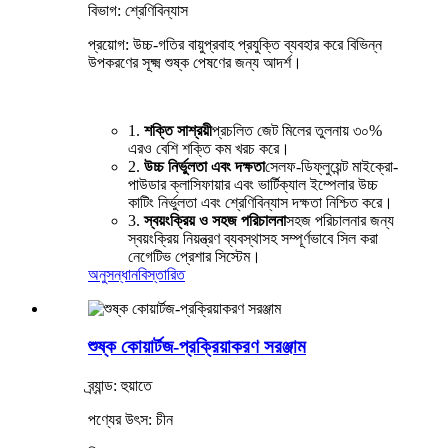
বিভাগ: শ্রেণিবিন্যাস
প্রয়োগ: উচ্চ-গতির বায়ুপ্রবাহ প্রযুক্তি ব্যবহার করে বিভিন্ন
উপকরণের সূক্ষ্ম শুষ্ক পেষণের জন্য আদর্শ।
1.
শক্তি সাশ্রয়ী
প্রচলিত জেট মিলের তুলনায় ৩০%
এরও বেশি শক্তি কম খরচ করে।
2.
উচ্চ নির্ভুলতা এবং দক্ষতা
সেলফ-ডিফ্লুয়েন্ট মাইক্রো-
পাউডার ক্লাসিফায়ার এবং ভার্টিক্যাল ইম্পেলার উচ্চ
কাটিং নির্ভুলতা এবং শ্রেণিবিন্যাস দক্ষতা নিশ্চিত করে।
3.
স্বয়ংক্রিয় ও সহজ পরিচালনা
সহজ পরিচালনার জন্য
স্বয়ংক্রিয় নিয়ন্ত্রণ ব্যবস্থাসহ সম্পূর্ণভাবে সিল করা
নেগেটিভ প্রেশার সিস্টেম।
অনুসন্ধান
বিস্তারিত
শুষ্ক কোয়ার্টজ-প্রক্রিয়াকরণ সরঞ্জাম
ব্র্যান্ড: হুয়াতে
পণ্যের উৎস: চীন