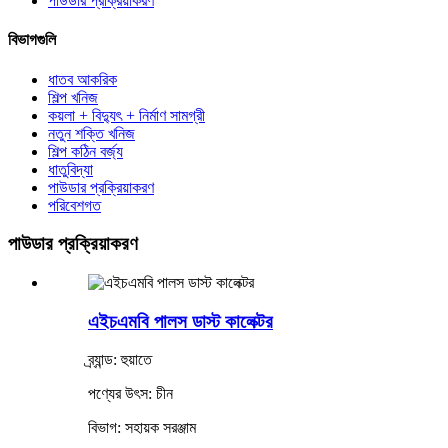
পাউডার প্রক্রিয়াকরণ
বিভাগগুলি
ধাতব আকরিক
শিল্প খনিজ
কয়লা + বিদ্যুৎ + নির্মাণ সামগ্রী
নতুন শক্তি খনিজ
শিল্প কঠিন বর্জ্য
ধাতুবিদ্যা
পাউডার প্রক্রিয়াকরণ
পরিবেশগত
পাউডার প্রক্রিয়াকরণ
এইচএমবি পালস ডাস্ট কালেক্টর
ব্র্যান্ড: হুয়াতে
পণ্যের উৎস: চীন
বিভাগ: সহায়ক সরঞ্জাম