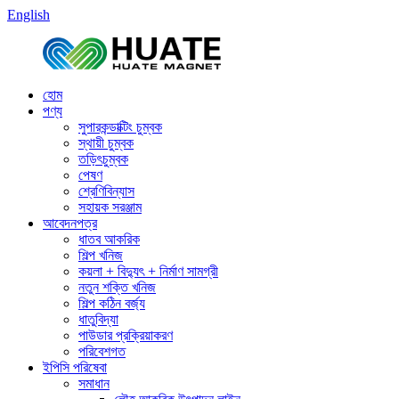
English
হোম
পণ্য
সুপারকন্ডাক্টিং চুম্বক
স্থায়ী চুম্বক
তড়িৎচুম্বক
পেষণ
শ্রেণিবিন্যাস
সহায়ক সরঞ্জাম
আবেদনপত্র
ধাতব আকরিক
শিল্প খনিজ
কয়লা + বিদ্যুৎ + নির্মাণ সামগ্রী
নতুন শক্তি খনিজ
শিল্প কঠিন বর্জ্য
ধাতুবিদ্যা
পাউডার প্রক্রিয়াকরণ
পরিবেশগত
ইপিসি পরিষেবা
সমাধান