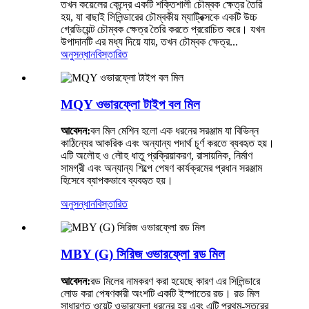
তখন কয়েলের কেন্দ্রে একটি শক্তিশালী চৌম্বক ক্ষেত্র তৈরি
হয়, যা বাছাই সিলিন্ডারের চৌম্বকীয় ম্যাট্রিক্সকে একটি উচ্চ
গ্রেডিয়েন্ট চৌম্বক ক্ষেত্র তৈরি করতে প্ররোচিত করে। যখন
উপাদানটি এর মধ্য দিয়ে যায়, তখন চৌম্বক ক্ষেত্র...
অনুসন্ধান
বিস্তারিত
MQY ওভারফ্লো টাইপ বল মিল
আবেদন:
বল মিল মেশিন হলো এক ধরনের সরঞ্জাম যা বিভিন্ন
কাঠিন্যের আকরিক এবং অন্যান্য পদার্থ চূর্ণ করতে ব্যবহৃত হয়।
এটি অলৌহ ও লৌহ ধাতু প্রক্রিয়াকরণ, রাসায়নিক, নির্মাণ
সামগ্রী এবং অন্যান্য শিল্পে পেষণ কার্যক্রমের প্রধান সরঞ্জাম
হিসেবে ব্যাপকভাবে ব্যবহৃত হয়।
অনুসন্ধান
বিস্তারিত
MBY (G) সিরিজ ওভারফ্লো রড মিল
আবেদন:
রড মিলের নামকরণ করা হয়েছে কারণ এর সিলিন্ডারে
লোড করা পেষণকারী অংশটি একটি ইস্পাতের রড। রড মিল
সাধারণত ওয়েট ওভারফ্লো ধরনের হয় এবং এটি প্রথম-স্তরের