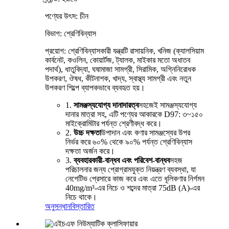
পণ্যের উৎস: চীন
বিভাগ: শ্রেণিবিন্যাস
প্রয়োগ: শ্রেণিবিন্যাসকারী যন্ত্রটি রাসায়নিক, খনিজ (ক্যালসিয়াম
কার্বনেট, কওলিন, কোয়ার্টজ, ট্যালক, মাইকার মতো অধাতব
পদার্থ), ধাতুবিদ্যা, ঘষামাজা সামগ্রী, সিরামিক, অগ্নিনিরোধক
উপকরণ, ঔষধ, কীটনাশক, খাদ্য, স্বাস্থ্য সামগ্রী এবং নতুন
উপকরণ শিল্পে ব্যাপকভাবে ব্যবহৃত হয়।
1.
সামঞ্জস্যযোগ্য দানাদারত্ব
সহজেই সামঞ্জস্যযোগ্য
দানার মাত্রা সহ, এটি পণ্যের আকারকে D97: ৩~১৫০
মাইক্রোমিটার পর্যন্ত শ্রেণীবদ্ধ করে।
2.
উচ্চ দক্ষতা
উপাদান এবং কণার সামঞ্জস্যের উপর
নির্ভর করে ৬০% থেকে ৯০% পর্যন্ত শ্রেণিবিন্যাস
দক্ষতা অর্জন করে।
3.
ব্যবহারকারী-বান্ধব এবং পরিবেশ-বান্ধব
সহজ
পরিচালনার জন্য প্রোগ্রামযুক্ত নিয়ন্ত্রণ ব্যবস্থা, যা
নেগেটিভ প্রেসারে কাজ করে এবং এতে ধূলিকণার নির্গমন
40mg/m³-এর নিচে ও শব্দের মাত্রা 75dB (A)-এর
নিচে থাকে।
অনুসন্ধান
বিস্তারিত