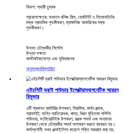
বিভাগ: স্থায়ী চুম্বক
প্রয়োগক্ষেত্র: অধাতব খনিজ শিল্প, হেমাটাইট ও লিমোনাইটের
শুষ্ক প্রাথমিক পৃথকীকরণ, ম্যাঙ্গানিজ আকরিকের শুষ্ক
পৃথকীকরণ।
উন্নত চৌম্বকীয় সিস্টেম
উন্নত দক্ষতা
কাস্টমাইজযোগ্য এবং সুবিধাজনক
অনুসন্ধান
বিস্তারিত
এইচসিটি ড্রাই পাউডার ইলেক্ট্রোম্যাগনেটিক আয়রন
রিমুভার
এটি প্রধানত ব্যাটারির উপকরণ, সিরামিক, কার্বন ব্ল্যাক,
গ্রাফাইট, অগ্নি প্রতিরোধক, খাদ্য, বিরল মৃত্তিকা পলিশিং
পাউডার, ফটোভোল্টাইক উপকরণ, রঞ্জক পদার্থ এবং অন্যান্য
উপকরণ থেকে চৌম্বকীয় পদার্থ অপসারণ করতে ব্যবহৃত হয়।
কার্যপ্রণালী: যখন এক্সাইটেশন কয়েলে শক্তি সরবরাহ করা হয়,