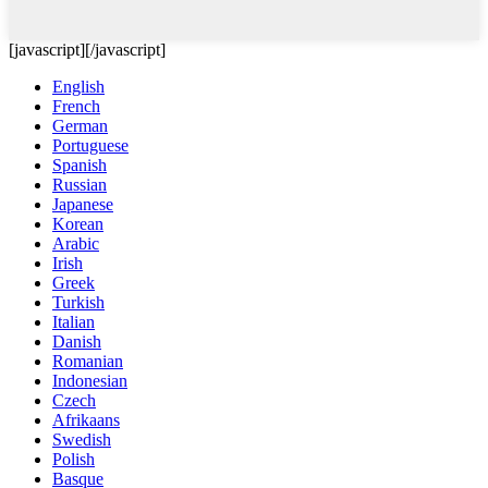
[javascript]
[/javascript]
English
French
German
Portuguese
Spanish
Russian
Japanese
Korean
Arabic
Irish
Greek
Turkish
Italian
Danish
Romanian
Indonesian
Czech
Afrikaans
Swedish
Polish
Basque