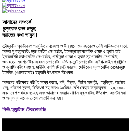
আমাদের সম্পর্কে
চুম্বকের কথা ভাবুন,
হুয়াতের কথা ভাবুন।
চৌম্বকীয় পৃথকীকরণ প্রযুক্তির গবেষণা ও উন্নয়নে ৩০ বছরেরও বেশি অভিজ্ঞতার সাথে,
আমরা সুপারকন্ডাক্টিং ম্যাগনেটিক সেপারেটর, ইলেক্ট্রোম্যাগনেটিক ওয়েট ও ড্রাই হাই
ইনটেনসিটি ম্যাগনেটিক সেপারেটর, পার্মানেন্ট ওয়েট ও ড্রাই ম্যাগনেটিক সেপারেটর,
ওভারহেড ম্যাগনেটিক আয়রন সেপারেটর, এডি কারেন্ট সেপারেটর, আল্ট্রা-ফাইন গ্রাইন্ডিং
ও ক্লাসিফাইং সরঞ্জাম, মাইনিং কমপ্লিট সেট সরঞ্জাম, মেডিকেল ম্যাগনেটিক রেজোন্যান্স
ইমেজিং (এমআরআই) ইত্যাদি উৎপাদনে বিশেষজ্ঞ।
আমাদের পরিষেবার পরিধির মধ্যে কয়লা, খনি, বিদ্যুৎ, নির্মাণ সামগ্রী, ধাতুবিদ্যা, অলৌহ
ধাতু, পরিবেশ সুরক্ষা, চিকিৎসা সহ আরও ১০টিরও বেশি ক্ষেত্র অন্তর্ভুক্ত। ২০,০০০-
এরও বেশি গ্রাহক রয়েছে এবং আমাদের সরঞ্জাম মার্কিন যুক্তরাষ্ট্র, ইউরোপ, অস্ট্রেলিয়া
ও অন্যান্য অনেক দেশে রপ্তানি করা হয়।
কিউ.অ্যান্টাম টেকনোলজি