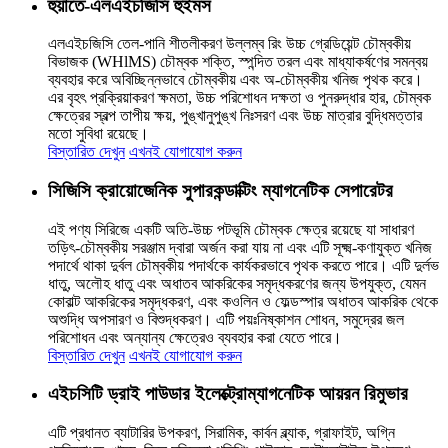
হুয়াতে-এলএইচজিসি হুইমস
এলএইচজিসি তেল-পানি শীতলীকরণ উল্লম্ব রিং উচ্চ গ্রেডিয়েন্ট চৌম্বকীয়
বিভাজক (WHlMS) চৌম্বক শক্তি, স্পন্দিত তরল এবং মাধ্যাকর্ষণের সমন্বয়
ব্যবহার করে অবিচ্ছিন্নভাবে চৌম্বকীয় এবং অ-চৌম্বকীয় খনিজ পৃথক করে।
এর বৃহৎ প্রক্রিয়াকরণ ক্ষমতা, উচ্চ পরিশোধন দক্ষতা ও পুনরুদ্ধার হার, চৌম্বক
ক্ষেত্রের স্বল্প তাপীয় ক্ষয়, পুঙ্খানুপুঙ্খ নিঃসরণ এবং উচ্চ মাত্রার বুদ্ধিমত্তার
মতো সুবিধা রয়েছে।
বিস্তারিত দেখুন
এখনই যোগাযোগ করুন
সিজিসি ক্রায়োজেনিক সুপারকন্ডাক্টিং ম্যাগনেটিক সেপারেটর
এই পণ্য সিরিজে একটি অতি-উচ্চ পটভূমি চৌম্বক ক্ষেত্র রয়েছে যা সাধারণ
তড়িৎ-চৌম্বকীয় সরঞ্জাম দ্বারা অর্জন করা যায় না এবং এটি সূক্ষ্ম-কণাযুক্ত খনিজ
পদার্থে থাকা দুর্বল চৌম্বকীয় পদার্থকে কার্যকরভাবে পৃথক করতে পারে। এটি দুর্লভ
ধাতু, অলৌহ ধাতু এবং অধাতব আকরিকের সমৃদ্ধকরণের জন্য উপযুক্ত, যেমন
কোবাল্ট আকরিকের সমৃদ্ধকরণ, এবং কওলিন ও ফেল্ডস্পার অধাতব আকরিক থেকে
অশুদ্ধি অপসারণ ও বিশুদ্ধকরণ। এটি পয়ঃনিষ্কাশন শোধন, সমুদ্রের জল
পরিশোধন এবং অন্যান্য ক্ষেত্রেও ব্যবহার করা যেতে পারে।
বিস্তারিত দেখুন
এখনই যোগাযোগ করুন
এইচসিটি ড্রাই পাউডার ইলেক্ট্রোম্যাগনেটিক আয়রন রিমুভার
এটি প্রধানত ব্যাটারির উপকরণ, সিরামিক, কার্বন ব্ল্যাক, গ্রাফাইট, অগ্নি