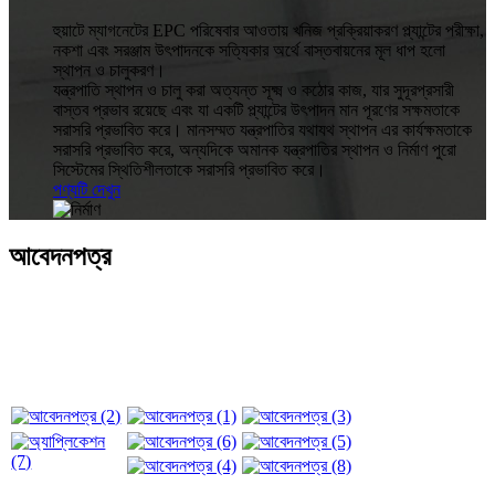
হুয়াটে ম্যাগনেটের EPC পরিষেবার আওতায় খনিজ প্রক্রিয়াকরণ প্ল্যান্টের পরীক্ষা,
নকশা এবং সরঞ্জাম উৎপাদনকে সত্যিকার অর্থে বাস্তবায়নের মূল ধাপ হলো
স্থাপন ও চালুকরণ।
যন্ত্রপাতি স্থাপন ও চালু করা অত্যন্ত সূক্ষ্ম ও কঠোর কাজ, যার সুদূরপ্রসারী
বাস্তব প্রভাব রয়েছে এবং যা একটি প্ল্যান্টের উৎপাদন মান পূরণের সক্ষমতাকে
সরাসরি প্রভাবিত করে। মানসম্মত যন্ত্রপাতির যথাযথ স্থাপন এর কার্যক্ষমতাকে
সরাসরি প্রভাবিত করে, অন্যদিকে অমানক যন্ত্রপাতির স্থাপন ও নির্মাণ পুরো
সিস্টেমের স্থিতিশীলতাকে সরাসরি প্রভাবিত করে।
পণ্যটি দেখুন
আবেদনপত্র