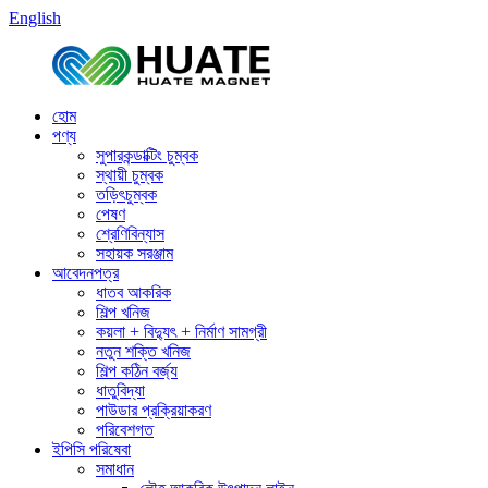
English
হোম
পণ্য
সুপারকন্ডাক্টিং চুম্বক
স্থায়ী চুম্বক
তড়িৎচুম্বক
পেষণ
শ্রেণিবিন্যাস
সহায়ক সরঞ্জাম
আবেদনপত্র
ধাতব আকরিক
শিল্প খনিজ
কয়লা + বিদ্যুৎ + নির্মাণ সামগ্রী
নতুন শক্তি খনিজ
শিল্প কঠিন বর্জ্য
ধাতুবিদ্যা
পাউডার প্রক্রিয়াকরণ
পরিবেশগত
ইপিসি পরিষেবা
সমাধান