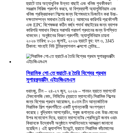
হুয়াটে তার অত্যাধুনিক উন্নত বাছাই এবং খনিজ পৃথকীকরণ
সরঞ্জাম সিরিজ প্রদর্শন করবে, যা বিশ্বব্যাপী অ্যালুমিনিয়াম এবং
খনিজ প্রক্রিয়াকরণ শিল্পের জন্য বিশেষভাবে ডিজাইন করা উচ্চ-
দক্ষতাসম্পন্ন সমাধান তৈরি করে। আমাদের কারিগরি প্রকৌশলী
এবং EPC বিশেষজ্ঞরা কঠিন বর্জ্য পদার্থ বাছাইয়ের জন্য ব্যাপক
কারিগরি সমাধান বিষয়ে সরাসরি পরামর্শ প্রদানের জন্য উপস্থিত
থাকবেন। অনুষ্ঠানের বিবরণ প্রদর্শনী: অ্যালুমিনিয়াম চায়না
২০২৬ তারিখ: ৮-১০ জুলাই, ২০২৬ হুয়াটে বুথ: হল ৩, 3J45
ঠিকানা: সাংহাই নিউ ইন্টারন্যাশনাল এক্সপো সেন্টার...
সিরামিক শো-তে হুয়াটে-র তৈরি বিশ্বের প্রথম
সুপারকন্ডাক্টিং এইচজিএমএস
গুয়াংজু, চীন – ২৪-২৭ জুন, ২০২৬ – শানডং হুয়াতে ম্যাগনেট
টেকনোলজি কোং, লিমিটেড (হুয়াতে ম্যাগনেট) সিরামিক শিল্পের
জন্য বিশ্বের প্রধান আয়োজন, ৪০তম চীন আন্তর্জাতিক
সিরামিক শিল্প প্রদর্শনীতে একটি যুগান্তকারী অংশগ্রহণ
করেছে। বুদ্ধিমান আপগ্রেডিং, সবুজ রূপান্তর এবং উচ্চ-মানের
উপর মনোযোগ দিয়ে, হুয়াতে ম্যাগনেটের প্রেসিডেন্ট জনাব ওয়াং
কিয়ানকে উদ্বোধনী অনুষ্ঠানে সম্মানিতভাবে আমন্ত্রণ জানানো
হয়েছিল। এই ফ্ল্যাগশিপ ইভেন্টে, হুয়াতে সিরামিক কাঁচামালের