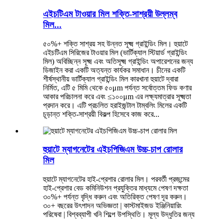
এইচটিএম টাওয়ার মিল শক্তি-সাশ্রয়ী উল্লম্ব
মিল...
৫০%+ শক্তি সাশ্রয় সহ উন্নত সূক্ষ্ম গ্রাইন্ডিং মিল। হুয়াটে
এইচটিএম সিরিজের টাওয়ার মিল (ভার্টিক্যাল স্টিয়ার্ড গ্রাইন্ডিং
মিল) অবিচ্ছিন্ন সূক্ষ্ম এবং অতিসূক্ষ্ম গ্রাইন্ডিং অপারেশনের জন্য
ডিজাইন করা একটি অত্যন্ত কার্যকর সমাধান। চীনের একটি
শীর্ষস্থানীয় ভার্টিক্যাল গ্রাইন্ডিং মিল কারখানা হুয়াটে দ্বারা
নির্মিত, এটি ৫ মিমি থেকে ৫০μm পর্যন্ত সর্বোত্তম ফিড কণার
আকার পরিচালনা করে এবং ≤১০০μm এর লক্ষ্যমাত্রার সূক্ষ্মতা
প্রদান করে। এটি প্রচলিত হরাইজন্টাল টাম্বলিং মিলের একটি
চূড়ান্ত শক্তি-সাশ্রয়ী বিকল্প হিসেবে কাজ করে...
হুয়াটে ম্যাগনেটের এইচপিজিএম উচ্চ-চাপ রোলার
মিল
হুয়াটে ম্যাগনেটের হাই-প্রেশার রোলার মিল। পরবর্তী প্রজন্মের
হাই-প্রেশার বেড কমিনিউশন প্রযুক্তির মাধ্যমে পেষণ দক্ষতা
৩০%+ পর্যন্ত বৃদ্ধি করুন এবং অতিরিক্ত পেষণ দূর করুন।
৩০+ বছরের উৎপাদন অভিজ্ঞতা | কাস্টমাইজড ইঞ্জিনিয়ারিং
পরিষেবা | বিশ্বব্যাপী খনি শিল্পে উপস্থিতি। মূল্য উদ্ধৃতির জন্য