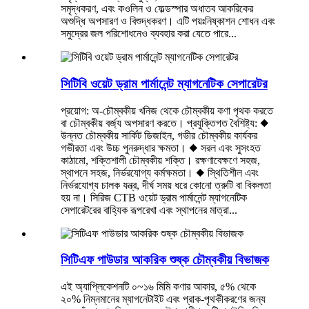
সমৃদ্ধকরণ, এবং কওলিন ও ফেল্ডস্পার অধাতব আকরিকের
অশুদ্ধি অপসারণ ও বিশুদ্ধকরণ। এটি পয়ঃনিষ্কাশন শোধন এবং
সমুদ্রের জল পরিশোধনেও ব্যবহার করা যেতে পারে...
সিটিবি ওয়েট ড্রাম পার্মানেন্ট ম্যাগনেটিক সেপারেটর
প্রয়োগ: অ-চৌম্বকীয় খনিজ থেকে চৌম্বকীয় কণা পৃথক করতে
বা চৌম্বকীয় বর্জ্য অপসারণ করতে। প্রযুক্তিগত বৈশিষ্ট্য: ◆
উন্নত চৌম্বকীয় সার্কিট ডিজাইন, গভীর চৌম্বকীয় কার্যকর
গভীরতা এবং উচ্চ পুনরুদ্ধার ক্ষমতা। ◆ সরল এবং সুসংহত
কাঠামো, শক্তিশালী চৌম্বকীয় শক্তি। রক্ষণাবেক্ষণে সহজ,
স্থাপনে সহজ, নির্ভরযোগ্য কর্মক্ষমতা। ◆ স্থিতিশীল এবং
নির্ভরযোগ্য চালক যন্ত্র, দীর্ঘ সময় ধরে কোনো ত্রুটি বা বিকলতা
হয় না। সিরিজ CTB ওয়েট ড্রাম পার্মানেন্ট ম্যাগনেটিক
সেপারেটরের বাহ্যিক রূপরেখা এবং স্থাপনের মাত্রা...
সিটিএফ পাউডার আকরিক শুষ্ক চৌম্বকীয় বিভাজক
এই অ্যাপ্লিকেশনটি ০~১৬ মিমি কণার আকার, ৫% থেকে
২০% নিম্নমানের ম্যাগনেটাইট এবং প্রাক-পৃথকীকরণের জন্য