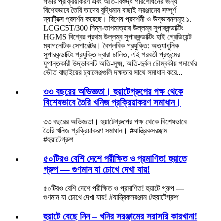
গভীর প্রক্রিয়াকরণ এবং অতি-বিশুদ্ধ পরিশোধনের জন্য
বিশেষভাবে তৈরি তাদের বুদ্ধিমান বাছাই সরঞ্জামের সম্পূর্ণ
ম্যাট্রিক্স প্রদর্শন করেছে। বিশেষ প্রদর্শনী ও উদ্ভাবনসমূহ ১.
LCGC5T/300 নিম্ন-তাপমাত্রার উল্লম্ব সুপারকন্ডাক্টিং
HGMS বিশ্বের প্রথম উল্লম্ব সুপারকন্ডাক্টিং হাই গ্রেডিয়েন্ট
ম্যাগনেটিক সেপারেটর। বৈপ্লবিক প্রযুক্তি: অত্যাধুনিক
সুপারকন্ডাক্টিং প্রযুক্তি দ্বারা চালিত, এই পরবর্তী প্রজন্মের
যুগান্তকারী উদ্ভাবনটি অতি-সূক্ষ্ম, অতি-দুর্বল চৌম্বকীয় পদার্থের
ভৌত বাছাইয়ের চ্যালেঞ্জগুলি দক্ষতার সাথে সমাধান করে...
৩৩ বছরের অভিজ্ঞতা। হুয়াটেগ্রুপের পক্ষ থেকে
বিশেষভাবে তৈরি খনিজ প্রক্রিয়াকরণ সমাধান।
৩৩ বছরের অভিজ্ঞতা। হুয়াটেগ্রুপের পক্ষ থেকে বিশেষভাবে
তৈরি খনিজ প্রক্রিয়াকরণ সমাধান। #যান্ত্রিকসরঞ্জাম
#হুয়াটেগ্রুপ
৫০টিরও বেশি দেশে পরীক্ষিত ও প্রমাণিত! হুয়াতে
গ্রুপ — গুণমান যা চোখে দেখা যায়!
৫০টিরও বেশি দেশে পরীক্ষিত ও প্রমাণিত! হুয়াটে গ্রুপ —
গুণমান যা চোখে দেখা যায়! #যান্ত্রিকসরঞ্জাম #হুয়াটেগ্রুপ
হুয়াটে বেছে নিন – খনির সরঞ্জামের সরাসরি কারখানা!