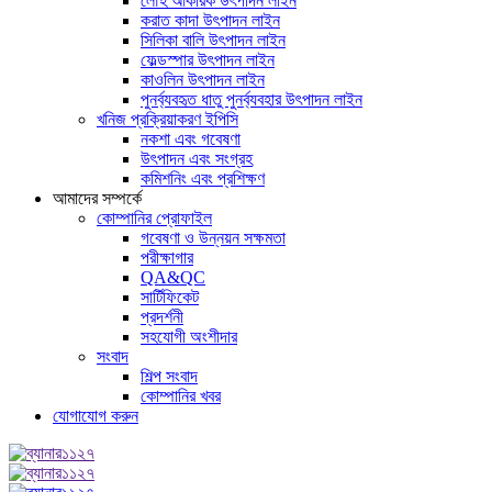
লৌহ আকরিক উৎপাদন লাইন
করাত কাদা উৎপাদন লাইন
সিলিকা বালি উৎপাদন লাইন
ফেল্ডস্পার উৎপাদন লাইন
কাওলিন উৎপাদন লাইন
পুনর্ব্যবহৃত ধাতু পুনর্ব্যবহার উৎপাদন লাইন
খনিজ প্রক্রিয়াকরণ ইপিসি
নকশা এবং গবেষণা
উৎপাদন এবং সংগ্রহ
কমিশনিং এবং প্রশিক্ষণ
আমাদের সম্পর্কে
কোম্পানির প্রোফাইল
গবেষণা ও উন্নয়ন সক্ষমতা
পরীক্ষাগার
QA&QC
সার্টিফিকেট
প্রদর্শনী
সহযোগী অংশীদার
সংবাদ
শিল্প সংবাদ
কোম্পানির খবর
যোগাযোগ করুন