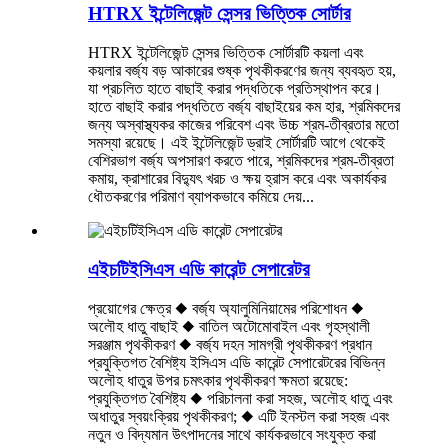
HTRX ইন্টেলিজেন্ট সেন্সর ভিত্তিক সোর্টার
HTRX ইন্টেলিজেন্ট সেন্সর ভিত্তিক সোর্টারটি কয়লা এবং
কয়লার বর্জ্য বড় আকারের শুষ্ক পৃথকীকরণের জন্য ব্যবহৃত হয়,
যা প্রচলিত হাতে বাছাই করার পদ্ধতিকে প্রতিস্থাপন করে।
হাতে বাছাই করার পদ্ধতিতে বর্জ্য বাছাইয়ের কম হার, শ্রমিকদের
জন্য অস্বাস্থ্যকর কাজের পরিবেশ এবং উচ্চ শ্রম-তীব্রতার মতো
সমস্যা রয়েছে। এই ইন্টেলিজেন্ট ড্রাই সোর্টারটি আগে থেকেই
বেশিরভাগ বর্জ্য অপসারণ করতে পারে, শ্রমিকদের শ্রম-তীব্রতা
কমায়, ক্রাশারের বিদ্যুৎ খরচ ও ক্ষয় হ্রাস করে এবং অকার্যকর
ধৌতকরণের পরিমাণ ব্যাপকভাবে কমিয়ে দেয়...
এইচটিইসিএস এডি কারেন্ট সেপারেটর
প্রয়োগের ক্ষেত্র ◆ বর্জ্য অ্যালুমিনিয়ামের পরিশোধন ◆
অলৌহ ধাতু বাছাই ◆ বাতিল অটোমোবাইল এবং গৃহস্থালী
সরঞ্জাম পৃথকীকরণ ◆ বর্জ্য দহন সামগ্রী পৃথকীকরণ প্রধান
প্রযুক্তিগত বৈশিষ্ট্য ইসিএস এডি কারেন্ট সেপারেটরের বিভিন্ন
অলৌহ ধাতুর উপর চমৎকার পৃথকীকরণ ক্ষমতা রয়েছে:
প্রযুক্তিগত বৈশিষ্ট্য ◆ পরিচালনা করা সহজ, অলৌহ ধাতু এবং
অধাতুর স্বয়ংক্রিয় পৃথকীকরণ; ◆ এটি ইনস্টল করা সহজ এবং
নতুন ও বিদ্যমান উৎপাদনের সাথে কার্যকরভাবে সংযুক্ত করা