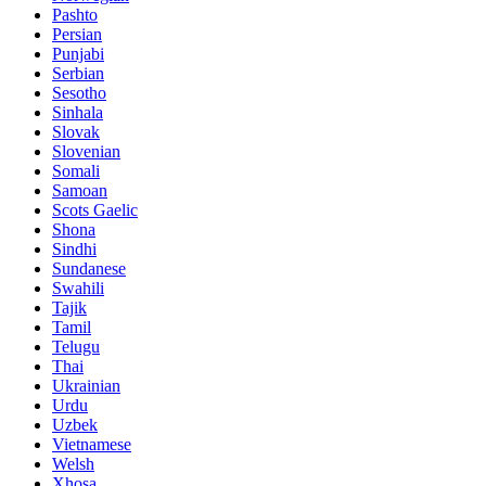
Pashto
Persian
Punjabi
Serbian
Sesotho
Sinhala
Slovak
Slovenian
Somali
Samoan
Scots Gaelic
Shona
Sindhi
Sundanese
Swahili
Tajik
Tamil
Telugu
Thai
Ukrainian
Urdu
Uzbek
Vietnamese
Welsh
Xhosa