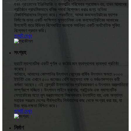
যখন গ্রাহকদের ইঞ্জিনিয়ারিং ও কনসাল্টিং পরিষেবার প্রয়োজন হয়, তখন আমাদের
প্রতিষ্ঠান প্রাথমিকভাবে খনিজ পদার্থ বিশ্লেষণ করার জন্য অভিজ্ঞ
টেকনিশিয়ানদের নিযুক্ত করে। পরবর্তীতে, আমরা কনসেনট্রেটরের ব্যাপক
নির্মাণের জন্য একটি সংক্ষিপ্ত মূল্যতালিকা এবং কনসেনট্রেটরের আকারের
উপযোগী করে বিভিন্ন বিশেষায়িত জ্ঞানকে সমন্বিত একটি অর্থনৈতিক সুবিধা
বিশ্লেষণ প্রদান করি।
পণ্যটি দেখুন
সংগ্রহ
হুয়াটে ম্যাগনেটিক একটি পূর্ণাঙ্গ ও কঠোর মান ব্যবস্থাপনা ব্যবস্থা প্রতিষ্ঠা
করেছে।
বর্তমানে, আমাদের কোম্পানির উৎপাদন কেন্দ্রের বার্ষিক উৎপাদন ক্ষমতা ৮০০০
ইউনিট এবং এখানে ৫০০ জনেরও বেশি অত্যন্ত দক্ষ ও সর্বগুণসম্পন্ন কর্মী
কর্মরত আছেন। এই কেন্দ্রটি উন্নতমানের প্রক্রিয়াকরণ ও উৎপাদন যন্ত্রপাতিতে
সম্পূর্ণরূপে সজ্জিত। উৎপাদন লাইনে ক্রাশার, গ্রাইন্ডার এবং ম্যাগনেটিক
সেপারেটরের মতো মূল যন্ত্রাংশগুলো নিজস্বভাবে উৎপাদিত হয়, এবং অন্যান্য
সহায়ক সরঞ্জাম দেশের শীর্ষস্থানীয় নির্মাতাদের কাছ থেকে সংগ্রহ করা হয়, যা
উচ্চ ব্যয়-দক্ষতা নিশ্চিত করে।
পণ্যটি দেখুন
নির্মাণ