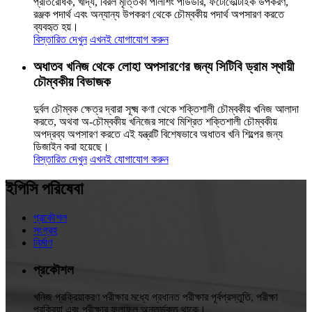
প্রতিরোধক, খাদ্য, বিরল মৃত্তিকা পলিশিং পাউডার, ফটোভোল্টাইক উপকরণ,
রঞ্জক পদার্থ এবং অন্যান্য উপকরণ থেকে চৌম্বকীয় পদার্থ অপসারণ করতে
ব্যবহৃত হয়।
বিস্তারিত দেখুন
এখনই যোগাযোগ করুন
অধাতব খনিজ থেকে লোহা অপসারণের জন্য সিটিবি ড্রাম স্থায়ী
চৌম্বকীয় বিভাজক
দুর্বল চৌম্বক ক্ষেত্র দ্বারা সূক্ষ্ম কণা থেকে শক্তিশালী চৌম্বকীয় খনিজ আলাদা
করতে, অথবা অ-চৌম্বকীয় খনিজের সাথে মিশ্রিত শক্তিশালী চৌম্বকীয়
অপদ্রব্য অপসারণ করতে এই যন্ত্রটি বিশেষভাবে অধাতব খনি শিল্পের জন্য
ডিজাইন করা হয়েছে।
বিস্তারিত দেখুন
এখনই যোগাযোগ করুন
ইপিসি পরিষেবা
প্রকৌশল
সংগ্রহ
নির্মাণ
প্রকৌশল
খনিজ প্রক্রিয়াকরণ পরীক্ষার মধ্যে প্রধানত পরীক্ষার পূর্বপ্রস্তুতি, পরীক্ষা
প্রক্রিয়া এবং পরীক্ষার ফলাফল অন্তর্ভুক্ত থাকে।