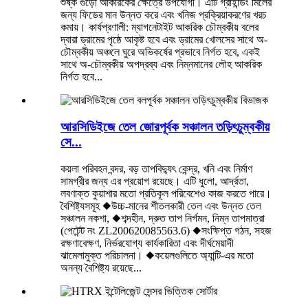
শুষ্ক গুঁড়ো আকরিকের ক্ষেত্রে উপযোগী। এটি গ্রাইন্ডিং মিলের
জন্য ফিডের মান উন্নত করে এবং খনিজ প্রক্রিয়াকরণের খরচ
কমায়। কার্যপ্রণালী: ম্যাগনেটাইট আকরিক চৌম্বকীয় বলের
দ্বারা ড্রামের পৃষ্ঠে আকৃষ্ট হবে এবং ড্রামের খোলসের সাথে অ-
চৌম্বকীয় অঞ্চলে ঘুরে অভিকর্ষের প্রভাবে নির্গত হবে, একই
সাথে অ-চৌম্বকীয় অপদ্রব্য এবং নিম্নমানের লৌহ আকরিক
নির্গত হবে...
আরসিডিইজে তেল জোরপূর্বক সঞ্চালন তড়িৎচুম্বকীয়
সে...
কয়লা পরিবহন বন্দর, বড় তাপবিদ্যুৎ কেন্দ্র, খনি এবং নির্মাণ
সামগ্রীর জন্য এর প্রয়োগ রয়েছে। এটি ধুলো, আর্দ্রতা,
লবণাক্ত কুয়াশার মতো প্রতিকূল পরিবেশেও কাজ করতে পারে।
বৈশিষ্ট্যসমূহ ◆উচ্চ-মানের শীতলকারী তেল এবং উন্নত তেল
সঞ্চালন নকশা, ◆শব্দহীন, দ্রুত তাপ নির্গমন, নিম্ন তাপমাত্রা
(পেটেন্ট নং ZL200620085563.6) ◆সংক্ষিপ্ত গঠন, সহজ
রক্ষণাবেক্ষণ, নির্ভরযোগ্য কার্যকারিতা এবং দীর্ঘমেয়াদী
ঝামেলামুক্ত পরিচালনা। ◆কয়েলগুলিতে অ্যান্টি-এর মতো
অনন্য বৈশিষ্ট্য রয়েছে...