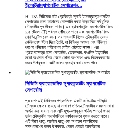
ইলেক্ট্রোম্যাগনেটিক সেপারেশন...
HTDZ সিরিজের হাই গ্রেডিয়েন্ট স্লারি ইলেক্ট্রোম্যাগনেটিক
সেপারেটর হলো আমাদের কোম্পানি দ্বারা উদ্ভাবিত সর্বাধুনিক
চৌম্বকীয় পৃথকীকরণ পণ্য। এর ব্যাকগ্রাউন্ড ম্যাগনেটিক ফিল্ড
১.৫ টেসলা (T) পর্যন্ত পৌঁছাতে পারে এবং ম্যাগনেটিক ফিল্ড
গ্রেডিয়েন্টও বেশ বড়। এর মাধ্যমটি বিশেষ চৌম্বকীয় ভেদ্য
স্টেইনলেস স্টিল দিয়ে তৈরি, যা বিভিন্ন অঞ্চল এবং বিভিন্ন
ধরণের খনিজের পরিশোধন চাহিদা মেটাতে সক্ষম। এর
প্রয়োগক্ষেত্র হলো কোয়ার্টজ, ফেল্ডস্পার, কওলিন ইত্যাদির
মতো অধাতব খনিজ থেকে লোহা অপসারণ এবং বিশুদ্ধকরণের
জন্য উপযুক্ত। এটি আরও ব্যবহার করা যেতে পারে...
সিজিসি ক্রায়োজেনিক সুপারকন্ডাক্টিং ম্যাগনেটিক
সেপারেটর
প্রয়োগ: এই সিরিজের পণ্যগুলিতে একটি অতি-উচ্চ পটভূমি
চৌম্বক ক্ষেত্র রয়েছে যা সাধারণ তড়িৎ-চৌম্বকীয় সরঞ্জাম দ্বারা
অর্জন করা যায় না এবং এটি সূক্ষ্ম-কণাযুক্ত খনিজ পদার্থে থাকা
দুর্বল চৌম্বকীয় পদার্থগুলিকে কার্যকরভাবে পৃথক করতে পারে।
এটি বিরল ধাতু, অলৌহ ধাতু এবং অধাতব আকরিকের
সমৃদ্ধকরণের জন্য উপযুক্ত, যেমন কোবাল্ট আকরিকের