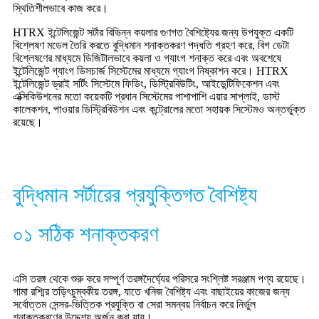
স্থিতিশীলভাবে কাজ করে।
HTRX ইন্টেলিজেন্ট সর্টার বিভিন্ন কয়লার গুণগত বৈশিষ্ট্যের জন্য উপযুক্ত একটি
বিশ্লেষণ মডেল তৈরি করতে বুদ্ধিমান শনাক্তকরণ পদ্ধতি গ্রহণ করে, বিগ ডেটা
বিশ্লেষণের মাধ্যমে ডিজিটালভাবে কয়লা ও গ্যাংগ শনাক্ত করে এবং অবশেষে
ইন্টেলিজেন্ট গ্যাংগ ডিসচার্জ সিস্টেমের মাধ্যমে গ্যাংগ নিষ্কাশন করে। HTRX
ইন্টেলিজেন্ট ড্রাই সর্টিং সিস্টেমে ফিডিং, ডিস্ট্রিবিউটিং, আইডেন্টিফিকেশন এবং
এক্সিকিউশনের মতো কয়েকটি প্রধান সিস্টেমের পাশাপাশি এয়ার সাপ্লাই, ডাস্ট
কালেকশন, পাওয়ার ডিস্ট্রিবিউশন এবং কন্ট্রোলের মতো সহায়ক সিস্টেমও অন্তর্ভুক্ত
রয়েছে।
বুদ্ধিমান সর্টারের প্রযুক্তিগত বৈশিষ্ট্য
০১ সঠিক শনাক্তকরণ
এসি তরঙ্গ থেকে শুরু করে সম্পূর্ণ তরঙ্গদৈর্ঘ্যের পরিসরে সংশ্লিষ্ট সরঞ্জাম পণ্য রয়েছে।
গামা রশ্মির তড়িৎচুম্বকীয় তরঙ্গ, যাতে খনিজ বৈশিষ্ট্য এবং বাছাইয়ের কাজের জন্য
সর্বোত্তম সেন্সর-ভিত্তিক প্রযুক্তি বা সেরা সমন্বয় নির্বাচন করে নির্ভুল
শনাক্তকরণের উদ্দেশ্য অর্জন করা যায়।