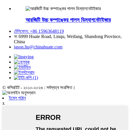
আরজিটি উচ্চ কম্পাঙ্কের পালস ডিম্যাগনেটাইজার
টেলিফোন: +86 15963648119
নং 6999 Huate Road, Linqu, Weifang, Shandong Province,
China
jason.liu@chinahuate.com
© কপিরাইট - ২০১০-২০২৬ : সর্বস্বত্ব সংরক্ষিত।
ইমেল পাঠান
x