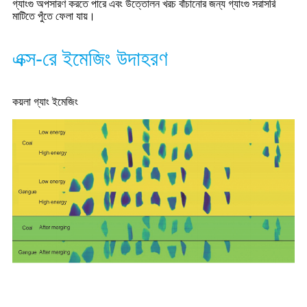
গ্যাংগু অপসারণ করতে পারে এবং উত্তোলন খরচ বাঁচানোর জন্য গ্যাংগু সরাসরি
মাটিতে পুঁতে ফেলা যায়।
এক্স-রে ইমেজিং উদাহরণ
কয়লা গ্যাং ইমেজিং