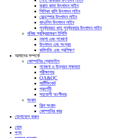
লৌহ আকরিক উৎপাদন লাইন
করাত কাদা উৎপাদন লাইন
সিলিকা বালি উৎপাদন লাইন
ফেল্ডস্পার উৎপাদন লাইন
কাওলিন উৎপাদন লাইন
পুনর্ব্যবহৃত ধাতু পুনর্ব্যবহার উৎপাদন লাইন
খনিজ প্রক্রিয়াকরণ ইপিসি
নকশা এবং গবেষণা
উৎপাদন এবং সংগ্রহ
কমিশনিং এবং প্রশিক্ষণ
আমাদের সম্পর্কে
কোম্পানির প্রোফাইল
গবেষণা ও উন্নয়ন সক্ষমতা
পরীক্ষাগার
QA&QC
সার্টিফিকেট
প্রদর্শনী
সহযোগী অংশীদার
সংবাদ
শিল্প সংবাদ
কোম্পানির খবর
যোগাযোগ করুন
হোম
পণ্য