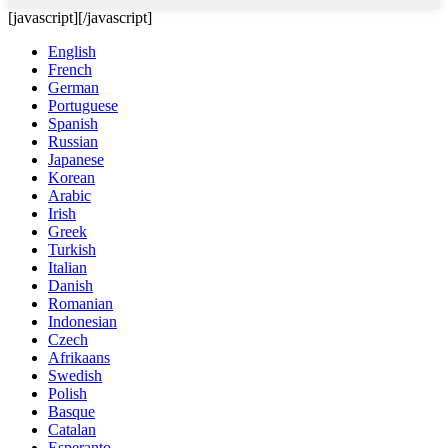
[javascript]
[/javascript]
English
French
German
Portuguese
Spanish
Russian
Japanese
Korean
Arabic
Irish
Greek
Turkish
Italian
Danish
Romanian
Indonesian
Czech
Afrikaans
Swedish
Polish
Basque
Catalan
Esperanto