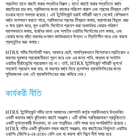
প্রচলিত হাতে বাছাই করার পদ্ধতির বিকল্প। হাতে বাছাই করার পদ্ধতিতে বর্জ্য
বাছাইয়ের হার কম, শ্রমিকদের জন্য কাজের পরিবেশ খারাপ এবং শ্রমের তীব্রতা বেশি
হওয়ার মতো সমস্যা রয়েছে। এই ইন্টেলিজেন্ট ড্রাই সর্টারটি আগে থেকেই বেশিরভাগ
বর্জ্য অপসারণ করতে পারে, শ্রমিকদের শ্রমের তীব্রতা কমায়, ক্রাশারের বিদ্যুৎ খরচ
ও ক্ষয় হ্রাস করে, মূল ওয়াশিং সিস্টেমে প্রবেশ করা অকার্যকর ধোয়ার পরিমাণ
ব্যাপকভাবে কমায়, বর্জ্যের কাদা এবং স্লাইম ওয়াটার সিস্টেমের চাপ কমায়, এবং
ধোয়ার জন্য কাঁচা কয়লার গুণমান কার্যকরভাবে উন্নত ও স্থিতিশীল করে এবং কয়লা
প্রস্তুতির খরচ কমায়।
HTRX সর্টার সিস্টেমটি সরল, আকারে ছোট, সামগ্রিকভাবে বিস্ফোরণ-প্রতিরোধ ও
কয়লার সুরক্ষার প্রয়োজনীয়তা পূরণ করে এবং এর জন্য পানি, মাধ্যম বা স্লাইম
ওয়াটার ট্রিটমেন্টের প্রয়োজন হয় না। তাই, HTRX ইন্টেলিজেন্ট সর্টারটি ভূগর্ভে
সহজেই প্রয়োগ করা যায়, যা কয়লার বর্জ্য দিয়ে ভূগর্ভস্থ ব্যাকফিলিংয়ের জন্য
সুবিধাজনক এবং এই ব্যাকফিলিংয়ের খরচ কমিয়ে দেয়।
কার্যকরী নীতি
HTRX ইন্টেলিজেন্ট সর্টার হলো আমাদের কোম্পানি কর্তৃক স্বাধীনভাবে উদ্ভাবিত
একটি কয়লার বর্জ্য বুদ্ধিমান বাছাই সরঞ্জাম। এটি খনিজ প্রক্রিয়াকরণ প্রযুক্তিতে
একটি যুগান্তকারী উদ্ভাবন, যা এক শতাব্দীরও বেশি সময় ধরে অপরিবর্তিত রয়েছে।
HTRX সর্টার একটি বুদ্ধিমান শুষ্ক বাছাই সরঞ্জাম, যার বাছাইয়ের নির্ভুলতা ওয়াটার
ওয়াশিং (জিগিং)-এর চেয়েও বেশি এবং যা কয়লা খনি শিল্পে দীর্ঘ সময় ধরে