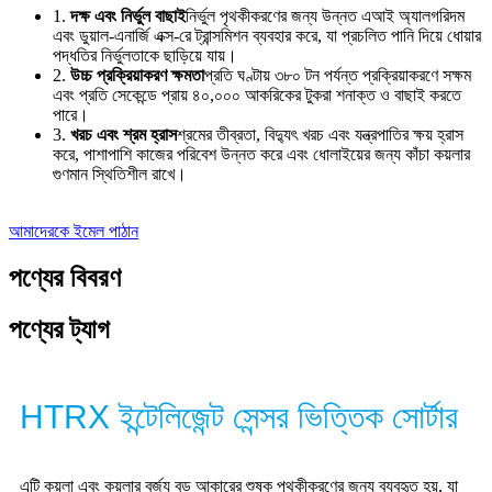
1.
দক্ষ এবং নির্ভুল বাছাই
নির্ভুল পৃথকীকরণের জন্য উন্নত এআই অ্যালগরিদম
এবং ডুয়াল-এনার্জি এক্স-রে ট্রান্সমিশন ব্যবহার করে, যা প্রচলিত পানি দিয়ে ধোয়ার
পদ্ধতির নির্ভুলতাকে ছাড়িয়ে যায়।
2.
উচ্চ প্রক্রিয়াকরণ ক্ষমতা
প্রতি ঘণ্টায় ৩৮০ টন পর্যন্ত প্রক্রিয়াকরণে সক্ষম
এবং প্রতি সেকেন্ডে প্রায় ৪০,০০০ আকরিকের টুকরা শনাক্ত ও বাছাই করতে
পারে।
3.
খরচ এবং শ্রম হ্রাস
শ্রমের তীব্রতা, বিদ্যুৎ খরচ এবং যন্ত্রপাতির ক্ষয় হ্রাস
করে, পাশাপাশি কাজের পরিবেশ উন্নত করে এবং ধোলাইয়ের জন্য কাঁচা কয়লার
গুণমান স্থিতিশীল রাখে।
আমাদেরকে ইমেল পাঠান
পণ্যের বিবরণ
পণ্যের ট্যাগ
HTRX ইন্টেলিজেন্ট সেন্সর ভিত্তিক সোর্টার
এটি কয়লা এবং কয়লার বর্জ্য বড় আকারের শুষ্ক পৃথকীকরণের জন্য ব্যবহৃত হয়, যা