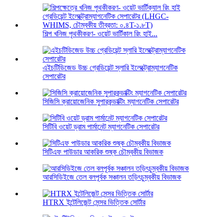
শিল্প খনিজ পৃথকীকরণ- ওয়েট ভার্টিকাল রিং হাই...
এইচটিডিজেড উচ্চ গ্রেডিয়েন্ট স্লারি ইলেক্ট্রোম্যাগনেটিক
সেপারেটর
সিজিসি ক্রায়োজেনিক সুপারকন্ডাক্টিং ম্যাগনেটিক সেপারেটর
সিটিবি ওয়েট ড্রাম পার্মানেন্ট ম্যাগনেটিক সেপারেটর
সিটিএফ পাউডার আকরিক শুষ্ক চৌম্বকীয় বিভাজক
আরসিডিইজে তেল বলপূর্বক সঞ্চালন তড়িৎচুম্বকীয় বিভাজক
HTRX ইন্টেলিজেন্ট সেন্সর ভিত্তিক সোর্টার