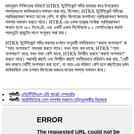
ম্যানুয়াল পিকিংয়ের পরিবর্তে HTRX ইন্টেলিজেন্ট সর্টার ব্যবহার করে উপরোক্ত
সমস্যাগুলো কার্যকরভাবে সমাধান করা যায়, বিশেষত: HTRX ইন্টেলিজেন্ট সর্টারের
প্রক্রিয়াকরণ ক্ষমতা অনেক বেশি, যা মুভিং জিগারের অপর্যাপ্ত প্রক্রিয়াকরণ ক্ষমতার
সমস্যা সমাধান করতে পারে। HTRX-এর একক যন্ত্রের সর্বোচ্চ প্রক্রিয়াকরণ
ক্ষমতা হলো ৩৮০ টন/ঘণ্টা, এবং একটি একক সিস্টেমকে ৮.০ মেগাটন/বছর কয়লা
প্রস্তুতি প্ল্যান্টের সাথে সংযুক্ত করা যায়।
HTRX ইন্টেলিজেন্ট সর্টার কয়লার গুণমান অনুযায়ী নমনীয়ভাবে "কয়লা অপসারণ" বা
"গ্যাং অপসারণ" সমন্বয় করতে পারে। যখন গ্যাং কম থাকে, HTRX "গ্যাং
অপসারণ" করে; যখন গ্যাং বেশি থাকে, HTRX বিপরীত ক্রমে "কয়লা অপসারণ"
করতে পারে। সরাসরি বাছাই এবং বিপরীত বাছাই নমনীয়ভাবে পরিবর্তন করা যায়, "যেটি
কম থাকবে সেটিই অপসারণ করা হবে", যা গ্যাং-এর পরিমাণ বেশি হলে বাছাইয়ের দুর্বল
কার্যকারিতা এবং চলমান জিগারের গুরুতর ক্ষয়ের সমস্যা সমাধান করে।
পূর্ববর্তী:
এইচটিইসিএস এডি কারেন্ট সেপারেটর
পরবর্তী:
আরসিডিইজে তেল বলপূর্বক সঞ্চালন তড়িৎচুম্বকীয় বিভাজক