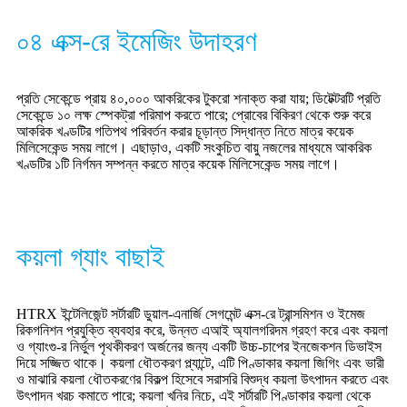
০৪ এক্স-রে ইমেজিং উদাহরণ
প্রতি সেকেন্ডে প্রায় ৪০,০০০ আকরিকের টুকরো শনাক্ত করা যায়; ডিটেক্টরটি প্রতি
সেকেন্ডে ১০ লক্ষ স্পেকট্রা পরিমাপ করতে পারে; প্রোবের বিকিরণ থেকে শুরু করে
আকরিক খণ্ডটির গতিপথ পরিবর্তন করার চূড়ান্ত সিদ্ধান্ত নিতে মাত্র কয়েক
মিলিসেকেন্ড সময় লাগে। এছাড়াও, একটি সংকুচিত বায়ু নজলের মাধ্যমে আকরিক
খণ্ডটির ১টি নির্গমন সম্পন্ন করতে মাত্র কয়েক মিলিসেকেন্ড সময় লাগে।
কয়লা গ্যাং বাছাই
HTRX ইন্টেলিজেন্ট সর্টারটি ডুয়াল-এনার্জি সেগমেন্ট এক্স-রে ট্রান্সমিশন ও ইমেজ
রিকগনিশন প্রযুক্তি ব্যবহার করে, উন্নত এআই অ্যালগরিদম গ্রহণ করে এবং কয়লা
ও গ্যাংগু-র নির্ভুল পৃথকীকরণ অর্জনের জন্য একটি উচ্চ-চাপের ইনজেকশন ডিভাইস
দিয়ে সজ্জিত থাকে। কয়লা ধৌতকরণ প্ল্যান্টে, এটি পিণ্ডাকার কয়লা জিগিং এবং ভারী
ও মাঝারি কয়লা ধৌতকরণের বিকল্প হিসেবে সরাসরি বিশুদ্ধ কয়লা উৎপাদন করতে এবং
উৎপাদন খরচ কমাতে পারে; কয়লা খনির নিচে, এই সর্টারটি পিণ্ডাকার কয়লা থেকে