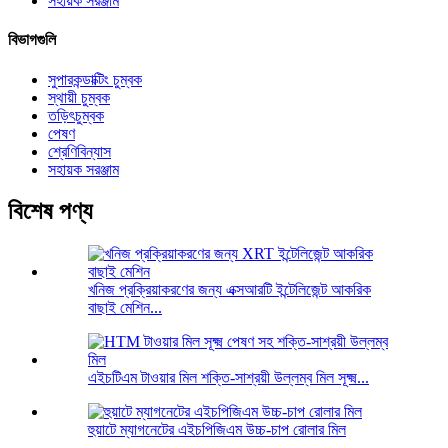
সহায়ক সরঞ্জাম
বিভাগগুলি
সুপারকন্ডাক্টিং চুম্বক
স্থায়ী চুম্বক
তড়িৎচুম্বক
পেষণ
শ্রেণিবিন্যাস
সহায়ক সরঞ্জাম
বিশেষ পণ্য
খনিজ প্রক্রিয়াকরণের জন্য এক্সআরটি ইন্টেলিজেন্ট আকরিক
বাছাই মেশিন...
এইচটিএম টাওয়ার মিল শক্তি-সাশ্রয়ী উল্লম্ব মিল সূক্ষ্ম...
হুয়াটে ম্যাগনেটের এইচপিজিএম উচ্চ-চাপ রোলার মিল