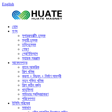
English
হোম
পণ্য
সুপারকন্ডাক্টিং চুম্বক
স্থায়ী চুম্বক
তড়িৎচুম্বক
পেষণ
শ্রেণিবিন্যাস
সহায়ক সরঞ্জাম
আবেদনপত্র
ধাতব আকরিক
শিল্প খনিজ
কয়লা + বিদ্যুৎ + নির্মাণ সামগ্রী
নতুন শক্তি খনিজ
শিল্প কঠিন বর্জ্য
ধাতুবিদ্যা
পাউডার প্রক্রিয়াকরণ
পরিবেশগত
ইপিসি পরিষেবা
সমাধান