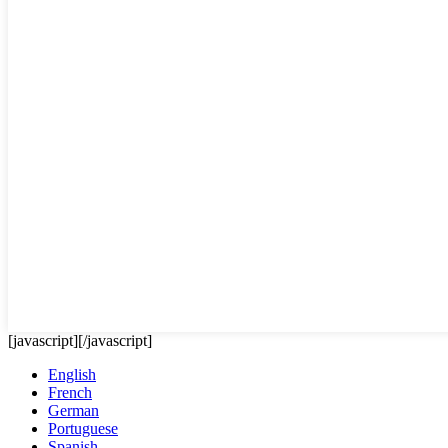
[javascript]
[/javascript]
English
French
German
Portuguese
Spanish