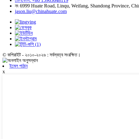
টেলিফোন: +86 15963648119
নং 6999 Huate Road, Linqu, Weifang, Shandong Province, Chi
jason.liu@chinahuate.com
© কপিরাইট - ২০১০-২০২৬ : সর্বস্বত্ব সংরক্ষিত।
ইমেল পাঠান
x