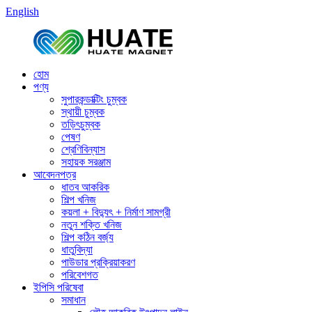
English
হোম
পণ্য
সুপারকন্ডাক্টিং চুম্বক
স্থায়ী চুম্বক
তড়িৎচুম্বক
পেষণ
শ্রেণিবিন্যাস
সহায়ক সরঞ্জাম
আবেদনপত্র
ধাতব আকরিক
শিল্প খনিজ
কয়লা + বিদ্যুৎ + নির্মাণ সামগ্রী
নতুন শক্তি খনিজ
শিল্প কঠিন বর্জ্য
ধাতুবিদ্যা
পাউডার প্রক্রিয়াকরণ
পরিবেশগত
ইপিসি পরিষেবা
সমাধান