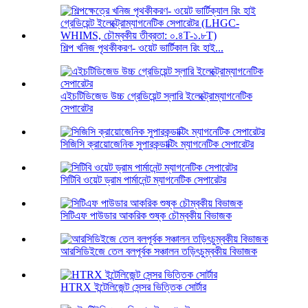
শিল্প খনিজ পৃথকীকরণ- ওয়েট ভার্টিকাল রিং হাই...
এইচটিডিজেড উচ্চ গ্রেডিয়েন্ট স্লারি ইলেক্ট্রোম্যাগনেটিক
সেপারেটর
সিজিসি ক্রায়োজেনিক সুপারকন্ডাক্টিং ম্যাগনেটিক সেপারেটর
সিটিবি ওয়েট ড্রাম পার্মানেন্ট ম্যাগনেটিক সেপারেটর
সিটিএফ পাউডার আকরিক শুষ্ক চৌম্বকীয় বিভাজক
আরসিডিইজে তেল বলপূর্বক সঞ্চালন তড়িৎচুম্বকীয় বিভাজক
HTRX ইন্টেলিজেন্ট সেন্সর ভিত্তিক সোর্টার