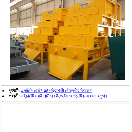
পূর্ববর্তী:
এসজিবি ওয়েট বেল্ট শক্তিশালী চৌম্বকীয় বিভাজক
পরবর্তী:
এইচসিটি ড্রাই পাউডার ইলেক্ট্রোম্যাগনেটিক আয়রন রিমুভার