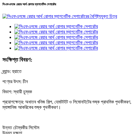
সিএফএলজে রেয়ার আর্থ রোলার ম্যাগনেটিক সেপারেটর
সংক্ষিপ্ত বিবরণ:
ব্র্যান্ড: হুয়াতে
পণ্যের উৎস: চীন
বিভাগ: স্থায়ী চুম্বক
প্রয়োগক্ষেত্র: অধাতব খনিজ শিল্প, হেমাটাইট ও লিমোনাইটের শুষ্ক প্রাথমিক পৃথকীকরণ,
ম্যাঙ্গানিজ আকরিকের শুষ্ক পৃথকীকরণ।
উন্নত চৌম্বকীয় সিস্টেম
উন্নত দক্ষতা