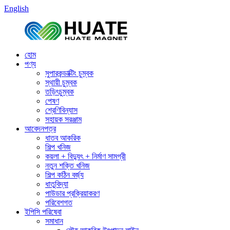
English
হোম
পণ্য
সুপারকন্ডাক্টিং চুম্বক
স্থায়ী চুম্বক
তড়িৎচুম্বক
পেষণ
শ্রেণিবিন্যাস
সহায়ক সরঞ্জাম
আবেদনপত্র
ধাতব আকরিক
শিল্প খনিজ
কয়লা + বিদ্যুৎ + নির্মাণ সামগ্রী
নতুন শক্তি খনিজ
শিল্প কঠিন বর্জ্য
ধাতুবিদ্যা
পাউডার প্রক্রিয়াকরণ
পরিবেশগত
ইপিসি পরিষেবা
সমাধান