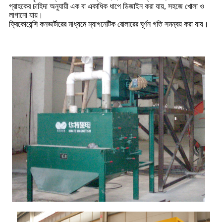
গ্রাহকের চাহিদা অনুযায়ী এক বা একাধিক ধাপে ডিজাইন করা যায়, সহজে খোলা ও
লাগানো যায়।
ফ্রিকোয়েন্সি কনভার্টারের মাধ্যমে ম্যাগনেটিক রোলারের ঘূর্ণন গতি সমন্বয় করা যায়।