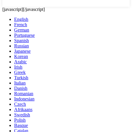
[javascript]
[/javascript]
English
French
German
Portuguese
Spanish
Russian
Japanese
Korean
Arabic
Irish
Greek
Turkish
Italian
Danish
Romanian
Indonesian
Czech
Afrikaans
Swedish
Polish
Basque
Catalan