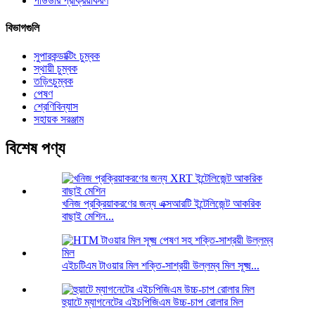
পাউডার প্রক্রিয়াকরণ
বিভাগগুলি
সুপারকন্ডাক্টিং চুম্বক
স্থায়ী চুম্বক
তড়িৎচুম্বক
পেষণ
শ্রেণিবিন্যাস
সহায়ক সরঞ্জাম
বিশেষ পণ্য
খনিজ প্রক্রিয়াকরণের জন্য এক্সআরটি ইন্টেলিজেন্ট আকরিক
বাছাই মেশিন...
এইচটিএম টাওয়ার মিল শক্তি-সাশ্রয়ী উল্লম্ব মিল সূক্ষ্ম...
হুয়াটে ম্যাগনেটের এইচপিজিএম উচ্চ-চাপ রোলার মিল