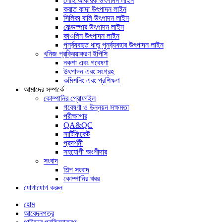
লৌহ আকরিক উৎপাদন লাইন
করাত কাদা উৎপাদন লাইন
সিলিকা বালি উৎপাদন লাইন
ফেল্ডস্পার উৎপাদন লাইন
কাওলিন উৎপাদন লাইন
পুনর্ব্যবহৃত ধাতু পুনর্ব্যবহার উৎপাদন লাইন
খনিজ প্রক্রিয়াকরণ ইপিসি
নকশা এবং গবেষণা
উৎপাদন এবং সংগ্রহ
কমিশনিং এবং প্রশিক্ষণ
আমাদের সম্পর্কে
কোম্পানির প্রোফাইল
গবেষণা ও উন্নয়ন সক্ষমতা
পরীক্ষাগার
QA&QC
সার্টিফিকেট
প্রদর্শনী
সহযোগী অংশীদার
সংবাদ
শিল্প সংবাদ
কোম্পানির খবর
যোগাযোগ করুন
হোম
আবেদনপত্র