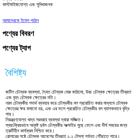
কাস্টমাইজযোগ্য এবং সুবিধাজনক
আমাদেরকে ইমেল পাঠান
পণ্যের বিবরণ
পণ্যের ট্যাগ
বৈশিষ্ট্য
জটিল চৌম্বক ব্যবস্থা, দ্বৈত চৌম্বক মেরু কাঠামো, উচ্চ চৌম্বক ক্ষেত্রের তীব্রতা
এবং বৃহৎ চৌম্বক ক্ষেত্রের নতি।
নরম চৌম্বকীয় পদার্থ ব্যবহার করে চৌম্বকীয় বল প্ররোচিত করার মাধ্যমে চৌম্বক
ক্ষেত্রের ক্ষয় কমানো হয়, এবং এর ফলে প্ররোচিত চৌম্বকীয় বল ব্যাপকভাবে বৃদ্ধি
পায়।
নিয়ন্ত্রণযোগ্য খাদ্য সরবরাহ ব্যবস্থা দ্বারা সজ্জিত।
স্বয়ংক্রিয়ভাবে আকৃষ্ট দুর্বল চৌম্বকীয় অক্সাইড মুছে ফেলে এবং দীর্ঘ সময়ের জন্য
ত্রুটিহীন কার্যক্রম নিশ্চিত করে।
রোলারের পৃষ্ঠে চৌম্বক আবেশের তীব্রতা ২.২ টেসলা পর্যন্ত পৌঁছাতে পারে।