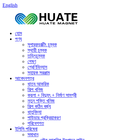
English
হোম
পণ্য
সুপারকন্ডাক্টিং চুম্বক
স্থায়ী চুম্বক
তড়িৎচুম্বক
পেষণ
শ্রেণিবিন্যাস
সহায়ক সরঞ্জাম
আবেদনপত্র
ধাতব আকরিক
শিল্প খনিজ
কয়লা + বিদ্যুৎ + নির্মাণ সামগ্রী
নতুন শক্তি খনিজ
শিল্প কঠিন বর্জ্য
ধাতুবিদ্যা
পাউডার প্রক্রিয়াকরণ
পরিবেশগত
ইপিসি পরিষেবা
সমাধান