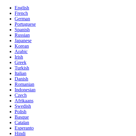
English
French
German
Portuguese
Spanish
Russian
Japanese
Korean
Arabic
Irish
Greek
Turkish
Italian
Danish
Romanian
Indonesian
Czech
Afrikaans
Swedish
Polish
Basque
Catalan
Esperanto
Hindi