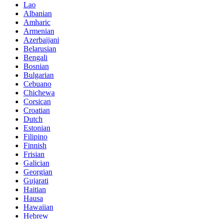
Lao
Albanian
Amharic
Armenian
Azerbaijani
Belarusian
Bengali
Bosnian
Bulgarian
Cebuano
Chichewa
Corsican
Croatian
Dutch
Estonian
Filipino
Finnish
Frisian
Galician
Georgian
Gujarati
Haitian
Hausa
Hawaiian
Hebrew