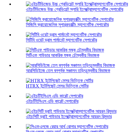
এইচটিডিজেড উচ্চ গ্রেডিয়েন্ট স্লারি ইলেক্ট্রোম্যাগনেটিক সেপারেটর
সিজিসি ক্রায়োজেনিক সুপারকন্ডাক্টিং ম্যাগনেটিক সেপারেটর
সিটিবি ওয়েট ড্রাম পার্মানেন্ট ম্যাগনেটিক সেপারেটর
সিটিএফ পাউডার আকরিক শুষ্ক চৌম্বকীয় বিভাজক
আরসিডিইজে তেল বলপূর্বক সঞ্চালন তড়িৎচুম্বকীয় বিভাজক
HTRX ইন্টেলিজেন্ট সেন্সর ভিত্তিক সোর্টার
এইচটিইসিএস এডি কারেন্ট সেপারেটর
এইচসিটি ড্রাই পাউডার ইলেক্ট্রোম্যাগনেটিক আয়রন রিমুভার
সিএফএলজে রেয়ার আর্থ রোলার ম্যাগনেটিক সেপারেটর