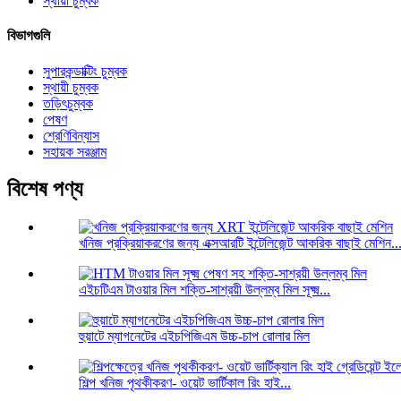
স্থায়ী চুম্বক
বিভাগগুলি
সুপারকন্ডাক্টিং চুম্বক
স্থায়ী চুম্বক
তড়িৎচুম্বক
পেষণ
শ্রেণিবিন্যাস
সহায়ক সরঞ্জাম
বিশেষ পণ্য
খনিজ প্রক্রিয়াকরণের জন্য এক্সআরটি ইন্টেলিজেন্ট আকরিক বাছাই মেশিন..
এইচটিএম টাওয়ার মিল শক্তি-সাশ্রয়ী উল্লম্ব মিল সূক্ষ্ম...
হুয়াটে ম্যাগনেটের এইচপিজিএম উচ্চ-চাপ রোলার মিল
শিল্প খনিজ পৃথকীকরণ- ওয়েট ভার্টিকাল রিং হাই...