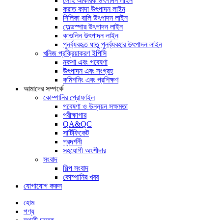
লৌহ আকরিক উৎপাদন লাইন
করাত কাদা উৎপাদন লাইন
সিলিকা বালি উৎপাদন লাইন
ফেল্ডস্পার উৎপাদন লাইন
কাওলিন উৎপাদন লাইন
পুনর্ব্যবহৃত ধাতু পুনর্ব্যবহার উৎপাদন লাইন
খনিজ প্রক্রিয়াকরণ ইপিসি
নকশা এবং গবেষণা
উৎপাদন এবং সংগ্রহ
কমিশনিং এবং প্রশিক্ষণ
আমাদের সম্পর্কে
কোম্পানির প্রোফাইল
গবেষণা ও উন্নয়ন সক্ষমতা
পরীক্ষাগার
QA&QC
সার্টিফিকেট
প্রদর্শনী
সহযোগী অংশীদার
সংবাদ
শিল্প সংবাদ
কোম্পানির খবর
যোগাযোগ করুন
হোম
পণ্য