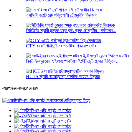
এসজিবি ওয়েট বেল্ট শক্তিশালী চৌম্বকীয় বিভাজক
সিটিডিজি স্থায়ী চুম্বক শুষ্ক বৃহৎ ব্লক চৌম্বকীয় পৃথকীকরণ...
CTY ওয়েট পার্মানেন্ট ম্যাগনেটিক প্রি-সেপারেটর
নিকট-ইনফ্রারেড হাইপারস্পেকট্রাল ইন্টেলিজেন্ট সেন্সর ভিত্তিক...
HCTS স্লারি ইলেক্ট্রোম্যাগনেটিক আয়রন রিমুভার
এইচটিইসিএস এডি কারেন্ট সেপারেটর