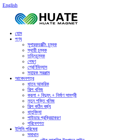
English
হোম
পণ্য
সুপারকন্ডাক্টিং চুম্বক
স্থায়ী চুম্বক
তড়িৎচুম্বক
পেষণ
শ্রেণিবিন্যাস
সহায়ক সরঞ্জাম
আবেদনপত্র
ধাতব আকরিক
শিল্প খনিজ
কয়লা + বিদ্যুৎ + নির্মাণ সামগ্রী
নতুন শক্তি খনিজ
শিল্প কঠিন বর্জ্য
ধাতুবিদ্যা
পাউডার প্রক্রিয়াকরণ
পরিবেশগত
ইপিসি পরিষেবা
সমাধান