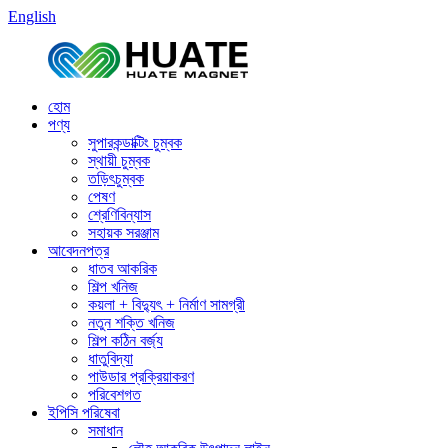
English
হোম
পণ্য
সুপারকন্ডাক্টিং চুম্বক
স্থায়ী চুম্বক
তড়িৎচুম্বক
পেষণ
শ্রেণিবিন্যাস
সহায়ক সরঞ্জাম
আবেদনপত্র
ধাতব আকরিক
শিল্প খনিজ
কয়লা + বিদ্যুৎ + নির্মাণ সামগ্রী
নতুন শক্তি খনিজ
শিল্প কঠিন বর্জ্য
ধাতুবিদ্যা
পাউডার প্রক্রিয়াকরণ
পরিবেশগত
ইপিসি পরিষেবা
সমাধান