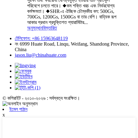
সুরক্ষা এবং ক্ষয়রোধী বৈশিষ্ট্যযুক্ত হওয়ায় এটি প্রতিকূল
পরিবেশে চলতে পারে। ◆কম শক্তি খরচ এবং নির্ভরযোগ্য
কর্মক্ষমতা। ◆SHR-এ ঐচ্ছিক চৌম্বকীয় বল: 500Gs,
700Gs, 1200Gs, 1500Gs বা তার বেশি। বাহ্যিক রূপ
আকার প্রধান প্রযুক্তিগত প্যারামিটার...
অনুসন্ধান
বিস্তারিত
টেলিফোন: +86 15963648119
নং 6999 Huate Road, Linqu, Weifang, Shandong Province,
China
jason.liu@chinahuate.com
© কপিরাইট - ২০১০-২০২৬ : সর্বস্বত্ব সংরক্ষিত।
ইমেল পাঠান
x