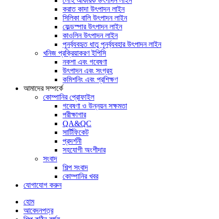
লৌহ আকরিক উৎপাদন লাইন
করাত কাদা উৎপাদন লাইন
সিলিকা বালি উৎপাদন লাইন
ফেল্ডস্পার উৎপাদন লাইন
কাওলিন উৎপাদন লাইন
পুনর্ব্যবহৃত ধাতু পুনর্ব্যবহার উৎপাদন লাইন
খনিজ প্রক্রিয়াকরণ ইপিসি
নকশা এবং গবেষণা
উৎপাদন এবং সংগ্রহ
কমিশনিং এবং প্রশিক্ষণ
আমাদের সম্পর্কে
কোম্পানির প্রোফাইল
গবেষণা ও উন্নয়ন সক্ষমতা
পরীক্ষাগার
QA&QC
সার্টিফিকেট
প্রদর্শনী
সহযোগী অংশীদার
সংবাদ
শিল্প সংবাদ
কোম্পানির খবর
যোগাযোগ করুন
হোম
আবেদনপত্র