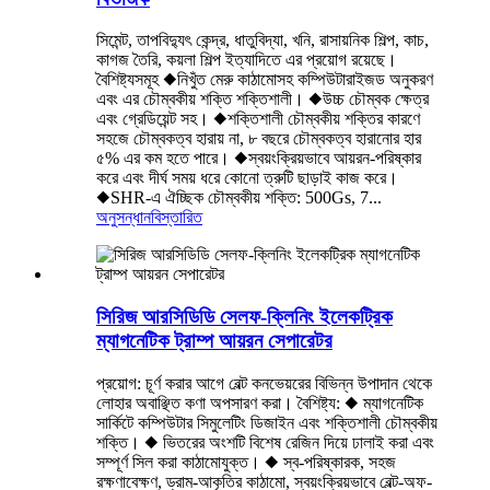
সিমেন্ট, তাপবিদ্যুৎ কেন্দ্র, ধাতুবিদ্যা, খনি, রাসায়নিক শিল্প, কাচ,
কাগজ তৈরি, কয়লা শিল্প ইত্যাদিতে এর প্রয়োগ রয়েছে।
বৈশিষ্ট্যসমূহ ◆নিখুঁত মেরু কাঠামোসহ কম্পিউটারাইজড অনুকরণ
এবং এর চৌম্বকীয় শক্তি শক্তিশালী। ◆উচ্চ চৌম্বক ক্ষেত্র
এবং গ্রেডিয়েন্ট সহ। ◆শক্তিশালী চৌম্বকীয় শক্তির কারণে
সহজে চৌম্বকত্ব হারায় না, ৮ বছরে চৌম্বকত্ব হারানোর হার
৫% এর কম হতে পারে। ◆স্বয়ংক্রিয়ভাবে আয়রন-পরিষ্কার
করে এবং দীর্ঘ সময় ধরে কোনো ত্রুটি ছাড়াই কাজ করে।
◆SHR-এ ঐচ্ছিক চৌম্বকীয় শক্তি: 500Gs, 7...
অনুসন্ধান
বিস্তারিত
সিরিজ আরসিডিডি সেলফ-ক্লিনিং ইলেকট্রিক
ম্যাগনেটিক ট্রাম্প আয়রন সেপারেটর
প্রয়োগ: চূর্ণ করার আগে বেল্ট কনভেয়রের বিভিন্ন উপাদান থেকে
লোহার অবাঞ্ছিত কণা অপসারণ করা। বৈশিষ্ট্য: ◆ ম্যাগনেটিক
সার্কিটে কম্পিউটার সিমুলেটিং ডিজাইন এবং শক্তিশালী চৌম্বকীয়
শক্তি। ◆ ভিতরের অংশটি বিশেষ রেজিন দিয়ে ঢালাই করা এবং
সম্পূর্ণ সিল করা কাঠামোযুক্ত। ◆ স্ব-পরিষ্কারক, সহজ
রক্ষণাবেক্ষণ, ড্রাম-আকৃতির কাঠামো, স্বয়ংক্রিয়ভাবে বেল্ট-অফ-