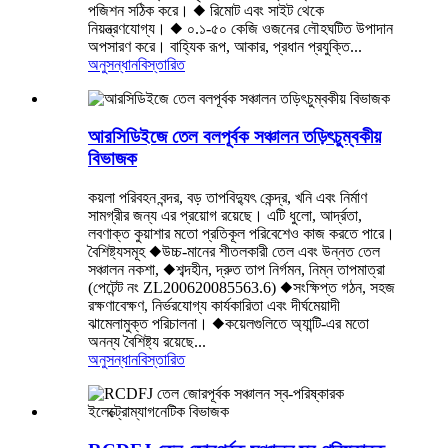
পজিশন সঠিক করে। ◆ রিমোট এবং সাইট থেকে
নিয়ন্ত্রণযোগ্য। ◆ ০.১-৫০ কেজি ওজনের লৌহঘটিত উপাদান
অপসারণ করে। বাহ্যিক রূপ, আকার, প্রধান প্রযুক্তি...
অনুসন্ধান
বিস্তারিত
আরসিডিইজে তেল বলপূর্বক সঞ্চালন তড়িৎচুম্বকীয়
বিভাজক
কয়লা পরিবহন বন্দর, বড় তাপবিদ্যুৎ কেন্দ্র, খনি এবং নির্মাণ
সামগ্রীর জন্য এর প্রয়োগ রয়েছে। এটি ধুলো, আর্দ্রতা,
লবণাক্ত কুয়াশার মতো প্রতিকূল পরিবেশেও কাজ করতে পারে।
বৈশিষ্ট্যসমূহ ◆উচ্চ-মানের শীতলকারী তেল এবং উন্নত তেল
সঞ্চালন নকশা, ◆শব্দহীন, দ্রুত তাপ নির্গমন, নিম্ন তাপমাত্রা
(পেটেন্ট নং ZL200620085563.6) ◆সংক্ষিপ্ত গঠন, সহজ
রক্ষণাবেক্ষণ, নির্ভরযোগ্য কার্যকারিতা এবং দীর্ঘমেয়াদী
ঝামেলামুক্ত পরিচালনা। ◆কয়েলগুলিতে অ্যান্টি-এর মতো
অনন্য বৈশিষ্ট্য রয়েছে...
অনুসন্ধান
বিস্তারিত