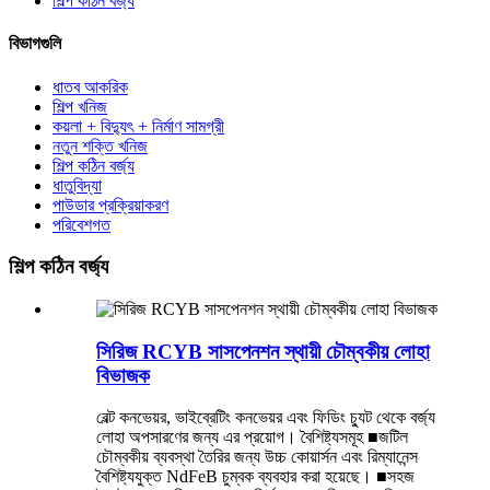
শিল্প কঠিন বর্জ্য
বিভাগগুলি
ধাতব আকরিক
শিল্প খনিজ
কয়লা + বিদ্যুৎ + নির্মাণ সামগ্রী
নতুন শক্তি খনিজ
শিল্প কঠিন বর্জ্য
ধাতুবিদ্যা
পাউডার প্রক্রিয়াকরণ
পরিবেশগত
শিল্প কঠিন বর্জ্য
সিরিজ RCYB সাসপেনশন স্থায়ী চৌম্বকীয় লোহা
বিভাজক
বেল্ট কনভেয়র, ভাইব্রেটিং কনভেয়র এবং ফিডিং চ্যুট থেকে বর্জ্য
লোহা অপসারণের জন্য এর প্রয়োগ। বৈশিষ্ট্যসমূহ ■জটিল
চৌম্বকীয় ব্যবস্থা তৈরির জন্য উচ্চ কোয়ার্সন এবং রিম্যানেন্স
বৈশিষ্ট্যযুক্ত NdFeB চুম্বক ব্যবহার করা হয়েছে। ■সহজ