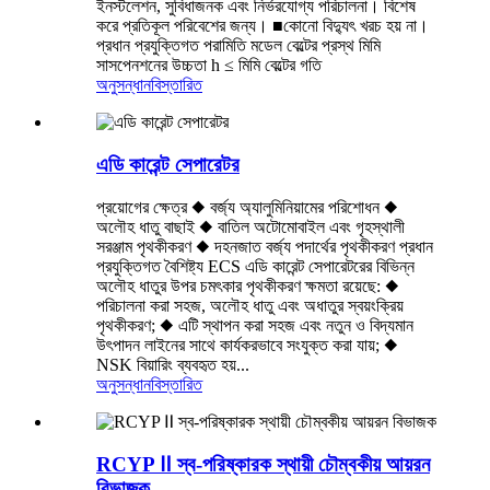
ইনস্টলেশন, সুবিধাজনক এবং নির্ভরযোগ্য পরিচালনা। বিশেষ
করে প্রতিকূল পরিবেশের জন্য। ■কোনো বিদ্যুৎ খরচ হয় না।
প্রধান প্রযুক্তিগত পরামিতি মডেল বেল্টের প্রস্থ মিমি
সাসপেনশনের উচ্চতা h ≤ মিমি বেল্টের গতি
অনুসন্ধান
বিস্তারিত
এডি কারেন্ট সেপারেটর
প্রয়োগের ক্ষেত্র ◆ বর্জ্য অ্যালুমিনিয়ামের পরিশোধন ◆
অলৌহ ধাতু বাছাই ◆ বাতিল অটোমোবাইল এবং গৃহস্থালী
সরঞ্জাম পৃথকীকরণ ◆ দহনজাত বর্জ্য পদার্থের পৃথকীকরণ প্রধান
প্রযুক্তিগত বৈশিষ্ট্য ECS এডি কারেন্ট সেপারেটরের বিভিন্ন
অলৌহ ধাতুর উপর চমৎকার পৃথকীকরণ ক্ষমতা রয়েছে: ◆
পরিচালনা করা সহজ, অলৌহ ধাতু এবং অধাতুর স্বয়ংক্রিয়
পৃথকীকরণ; ◆ এটি স্থাপন করা সহজ এবং নতুন ও বিদ্যমান
উৎপাদন লাইনের সাথে কার্যকরভাবে সংযুক্ত করা যায়; ◆
NSK বিয়ারিং ব্যবহৃত হয়...
অনুসন্ধান
বিস্তারিত
RCYP Ⅱ স্ব-পরিষ্কারক স্থায়ী চৌম্বকীয় আয়রন
বিভাজক