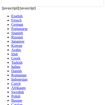
[javascript]
[/javascript]
English
French
German
Portuguese
Spanish
Russian
Japanese
Korean
Arabic
Irish
Greek
Turkish
Italian
Danish
Romanian
Indonesian
Czech
Afrikaans
Swedish
Polish
Basque
Catalan