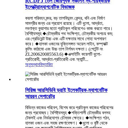
RCDFJ তেল জোরপূর্বক সঞ্চালন স্ব-পরিষ্কারক
ইলেক্ট্রোম্যাগনেটিক বিভাজক
কয়লা পরিবহন বন্দর, বড় তাপবিদ্যুৎ কেন্দ্র, খনি এবং নির্মাণ
সামগ্রীর জন্য এর প্রয়োগ রয়েছে। এটি ধুলো, আর্দ্রতা,
লবণাক্ত কুয়াশার মতো প্রতিকূল পরিবেশেও কাজ করতে পারে।
বৈশিষ্ট্যসমূহ ◆চৌম্বকীয় পথ সংক্ষিপ্ত, চৌম্বকীয় অপচয় কম;
এর গ্রেডিয়েন্ট উচ্চ এবং এটি দক্ষতার সাথে লোহা অপসারণ
করে। ◆হালকা ওজনের যুক্তিসঙ্গত অয়েল লাইন, কম্প্যাক্ট
কুলিং কাঠামো এবং উচ্চ তাপ নির্গমন দক্ষতা। (পেটেন্ট নং
ZL200620085563.6) ◆এক্সাইটিং কয়েলটি ধুলো-
প্রতিরোধী, আর্দ্রতা-প্রতিরোধী এবং অ্যান্টি...
অনুসন্ধান
বিস্তারিত
সিরিজ আরসিডিবি ড্রাই ইলেকট্রিক-ম্যাগনেটিক
আয়রন সেপারেটর
বিভিন্ন কাজের পরিবেশ, বিশেষ করে প্রতিকূল কাজের পরিবেশের
জন্য প্রযোজ্য। বৈশিষ্ট্যসমূহ ◆শক্তিশালী চৌম্বকীয় বলসহ
টেকসই এবং নির্ভরযোগ্য চৌম্বক ক্ষেত্র। ◆সংক্ষিপ্ত গঠন,
হালকা ওজন এবং সহজ রক্ষণাবেক্ষণ। ◆ধুলো ও বৃষ্টি থেকে