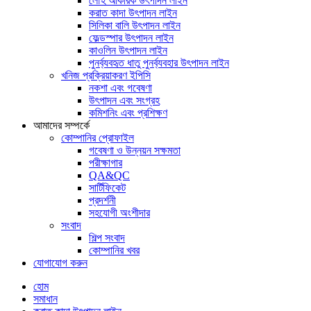
লৌহ আকরিক উৎপাদন লাইন
করাত কাদা উৎপাদন লাইন
সিলিকা বালি উৎপাদন লাইন
ফেল্ডস্পার উৎপাদন লাইন
কাওলিন উৎপাদন লাইন
পুনর্ব্যবহৃত ধাতু পুনর্ব্যবহার উৎপাদন লাইন
খনিজ প্রক্রিয়াকরণ ইপিসি
নকশা এবং গবেষণা
উৎপাদন এবং সংগ্রহ
কমিশনিং এবং প্রশিক্ষণ
আমাদের সম্পর্কে
কোম্পানির প্রোফাইল
গবেষণা ও উন্নয়ন সক্ষমতা
পরীক্ষাগার
QA&QC
সার্টিফিকেট
প্রদর্শনী
সহযোগী অংশীদার
সংবাদ
শিল্প সংবাদ
কোম্পানির খবর
যোগাযোগ করুন
হোম
সমাধান