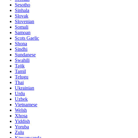
Sesotho
Sinhala
Slovak
Slovenian
Somali
Samoan
Scots Gaelic
Shona
Sindhi
Sundanese
Swahili
Tajik
Tamil
Telugu
Thai
Ukrainian
Urdu
Uzbek
Vietnamese
Welsh
Xhosa
Yiddish
Yoruba
Zulu
Kinyarwanda