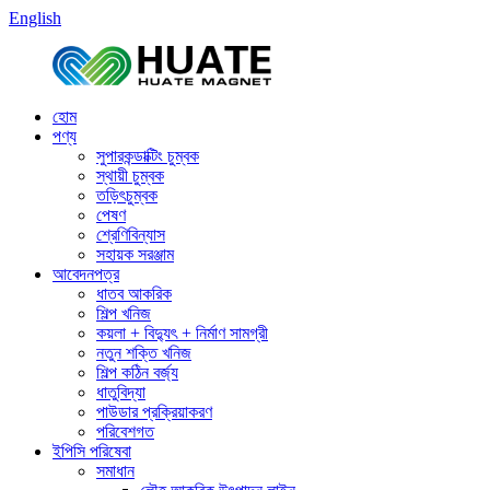
English
হোম
পণ্য
সুপারকন্ডাক্টিং চুম্বক
স্থায়ী চুম্বক
তড়িৎচুম্বক
পেষণ
শ্রেণিবিন্যাস
সহায়ক সরঞ্জাম
আবেদনপত্র
ধাতব আকরিক
শিল্প খনিজ
কয়লা + বিদ্যুৎ + নির্মাণ সামগ্রী
নতুন শক্তি খনিজ
শিল্প কঠিন বর্জ্য
ধাতুবিদ্যা
পাউডার প্রক্রিয়াকরণ
পরিবেশগত
ইপিসি পরিষেবা
সমাধান