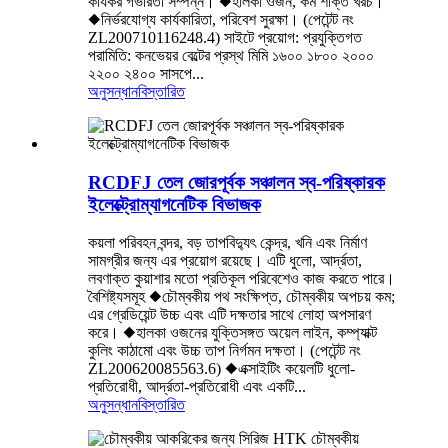
কার্যকর গভীরতা সম্পন্ন। ◆হালকা ওজন, কম শক্তি খরচ।
◆নির্ভরযোগ্য কার্যকারিতা, পরিবেশ সুরক্ষা। (পেটেন্ট নং
ZL200710116248.4) সাইটে প্রয়োগ: প্রযুক্তিগত
পরামিতি: কনভেয়র বেল্টের প্রস্থ মিমি ১৬০০ ১৮০০ ২০০০
২২০০ ২৪০০ সাসপে...
অনুসন্ধান
বিস্তারিত
RCDFJ তেল জোরপূর্বক সঞ্চালন স্ব-পরিষ্কারক
ইলেক্ট্রোম্যাগনেটিক বিভাজক
কয়লা পরিবহন বন্দর, বড় তাপবিদ্যুৎ কেন্দ্র, খনি এবং নির্মাণ
সামগ্রীর জন্য এর প্রয়োগ রয়েছে। এটি ধুলো, আর্দ্রতা,
লবণাক্ত কুয়াশার মতো প্রতিকূল পরিবেশেও কাজ করতে পারে।
বৈশিষ্ট্যসমূহ ◆চৌম্বকীয় পথ সংক্ষিপ্ত, চৌম্বকীয় অপচয় কম;
এর গ্রেডিয়েন্ট উচ্চ এবং এটি দক্ষতার সাথে লোহা অপসারণ
করে। ◆হালকা ওজনের যুক্তিসঙ্গত অয়েল লাইন, কম্প্যাক্ট
কুলিং কাঠামো এবং উচ্চ তাপ নির্গমন দক্ষতা। (পেটেন্ট নং
ZL200620085563.6) ◆এক্সাইটিং কয়েলটি ধুলো-
প্রতিরোধী, আর্দ্রতা-প্রতিরোধী এবং একটি...
অনুসন্ধান
বিস্তারিত