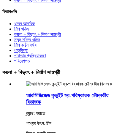
কয়লা + বিদ্যুৎ + নির্মাণ সামগ্রী
বিভাগগুলি
ধাতব আকরিক
শিল্প খনিজ
কয়লা + বিদ্যুৎ + নির্মাণ সামগ্রী
নতুন শক্তি খনিজ
শিল্প কঠিন বর্জ্য
ধাতুবিদ্যা
পাউডার প্রক্রিয়াকরণ
পরিবেশগত
কয়লা + বিদ্যুৎ + নির্মাণ সামগ্রী
আরসিজিজেড কন্ডুইট স্ব-পরিষ্কারক চৌম্বকীয়
বিভাজক
ব্র্যান্ড: হুয়াতে
পণ্যের উৎস: চীন