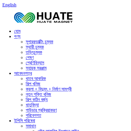
English
হোম
পণ্য
সুপারকন্ডাক্টিং চুম্বক
স্থায়ী চুম্বক
তড়িৎচুম্বক
পেষণ
শ্রেণিবিন্যাস
সহায়ক সরঞ্জাম
আবেদনপত্র
ধাতব আকরিক
শিল্প খনিজ
কয়লা + বিদ্যুৎ + নির্মাণ সামগ্রী
নতুন শক্তি খনিজ
শিল্প কঠিন বর্জ্য
ধাতুবিদ্যা
পাউডার প্রক্রিয়াকরণ
পরিবেশগত
ইপিসি পরিষেবা
সমাধান