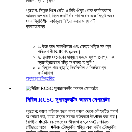
বিভাগ: স্থায়ী চুম্বক
প্রয়োগ: সিমেন্ট শিল্পে মোটা ও মিহি গুঁড়ো থেকে কার্যকরভাবে
আয়রন অপসারণ, মিলে জমাট বাঁধা প্রতিরোধ এবং সিমেন্ট ভরার
সময় স্থিতিশীল কার্যক্রম নিশ্চিত করার জন্য এটি
ব্যবহারযোগ্য।
১. উচ্চ তাপ সহনশীলতা এবং ক্ষেত্র শক্তি সম্পন্ন
শক্তিশালী NdFeB চুম্বক।
২. ফ্ল্যাঞ্জ সংযোগের মাধ্যমে সহজে স্থাপনযোগ্য এবং
স্বয়ংক্রিয়ভাবে ইস্ত্রি অপসারণের সুবিধা।
৩. বিদ্যুৎ খরচ ছাড়াই স্থিতিশীল ও নির্ভরযোগ্য
কার্যকারিতা।
অনুসন্ধান
বিস্তারিত
সিরিজ RCSC সুপারকন্ডাক্টিং আয়রন সেপারেটর
প্রয়োগ: কয়লা পরিবহন ডকে থাকা কয়লা থেকে লৌহঘটিত পদার্থ
অপসারণ করা, যাতে উন্নত মানের কাঠকয়লা উৎপাদন করা যায়।
বৈশিষ্ট্য: ◆চৌম্বক ক্ষেত্রের তীব্রতা ৫০,০০০Gs পর্যন্ত
পৌঁছাতে পারে। ◆উচ্চ চৌম্বকীয় শক্তি এবং গভীর চৌম্বকীয়