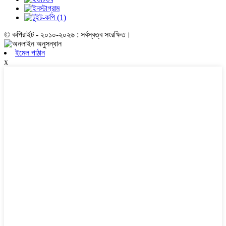
© কপিরাইট - ২০১০-২০২৬ : সর্বস্বত্ব সংরক্ষিত।
ইমেল পাঠান
x