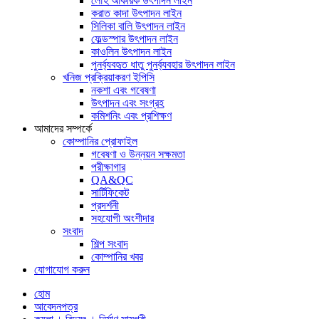
লৌহ আকরিক উৎপাদন লাইন
করাত কাদা উৎপাদন লাইন
সিলিকা বালি উৎপাদন লাইন
ফেল্ডস্পার উৎপাদন লাইন
কাওলিন উৎপাদন লাইন
পুনর্ব্যবহৃত ধাতু পুনর্ব্যবহার উৎপাদন লাইন
খনিজ প্রক্রিয়াকরণ ইপিসি
নকশা এবং গবেষণা
উৎপাদন এবং সংগ্রহ
কমিশনিং এবং প্রশিক্ষণ
আমাদের সম্পর্কে
কোম্পানির প্রোফাইল
গবেষণা ও উন্নয়ন সক্ষমতা
পরীক্ষাগার
QA&QC
সার্টিফিকেট
প্রদর্শনী
সহযোগী অংশীদার
সংবাদ
শিল্প সংবাদ
কোম্পানির খবর
যোগাযোগ করুন
হোম
আবেদনপত্র