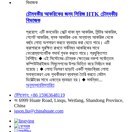
চৌম্বকীয় আকরিকের জন্য সিরিজ HTK চৌম্বকীয়
বিভাজক
প্রয়োগ: এটি কনভেয়িং বেল্টে থাকা মূল আকরিক, সিন্টার আকরিক,
পেলেট আকরিক, ব্লক আকরিক এবং অন্যান্য আকরিক থেকে
বর্জ্য লোহা অপসারণ করতে ব্যবহার করা যেতে পারে। এটি
ক্রাশারকে সুরক্ষিত রাখতে সর্বনিম্ন আকরিকের সাথে
ফেরোম্যাগনেটিক পদার্থ পৃথক করতে পারে। প্রযুক্তিগত
বৈশিষ্ট্য: ◆ এই সিস্টেমের চৌম্বক ক্ষেত্রের নকশা সর্বোত্তম
কম্পিউটারাইজড সিমুলেশনের উপর ভিত্তি করে নির্বাচন করা
হয়েছে। ◆ লোহা নিঃসরণ ছাড়াই একটি স্বয়ংক্রিয় লোহা
সনাক্তকরণ এবং পৃথকীকরণ ব্যবস্থা তৈরি করতে মেটাল
ডিটেক্টরের সাথে একত্রে ব্যবহৃত হয়। ◆ সমন্বিত...
অনুসন্ধান
বিস্তারিত
টেলিফোন: +86 15963648119
নং 6999 Huate Road, Linqu, Weifang, Shandong Province,
China
jason.liu@chinahuate.com