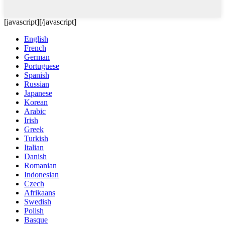
[javascript]
[/javascript]
English
French
German
Portuguese
Spanish
Russian
Japanese
Korean
Arabic
Irish
Greek
Turkish
Italian
Danish
Romanian
Indonesian
Czech
Afrikaans
Swedish
Polish
Basque