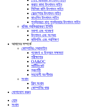
লৌহ আকরিক উৎপাদন লাইন
করাত কাদা উৎপাদন লাইন
সিলিকা বালি উৎপাদন লাইন
ফেল্ডস্পার উৎপাদন লাইন
কাওলিন উৎপাদন লাইন
পুনর্ব্যবহৃত ধাতু পুনর্ব্যবহার উৎপাদন লাইন
খনিজ প্রক্রিয়াকরণ ইপিসি
নকশা এবং গবেষণা
উৎপাদন এবং সংগ্রহ
কমিশনিং এবং প্রশিক্ষণ
আমাদের সম্পর্কে
কোম্পানির প্রোফাইল
গবেষণা ও উন্নয়ন সক্ষমতা
পরীক্ষাগার
QA&QC
সার্টিফিকেট
প্রদর্শনী
সহযোগী অংশীদার
সংবাদ
শিল্প সংবাদ
কোম্পানির খবর
যোগাযোগ করুন
হোম
সংবাদ