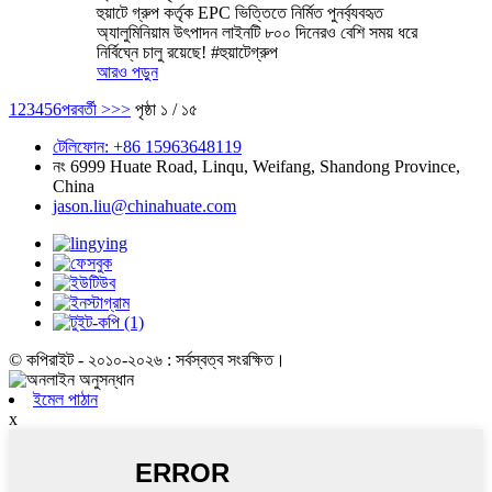
হুয়াটে গ্রুপ কর্তৃক EPC ভিত্তিতে নির্মিত পুনর্ব্যবহৃত
অ্যালুমিনিয়াম উৎপাদন লাইনটি ৮০০ দিনেরও বেশি সময় ধরে
নির্বিঘ্নে চালু রয়েছে! #হুয়াটেগ্রুপ
আরও পড়ুন
1
2
3
4
5
6
পরবর্তী >
>>
পৃষ্ঠা ১ / ১৫
টেলিফোন: +86 15963648119
নং 6999 Huate Road, Linqu, Weifang, Shandong Province,
China
jason.liu@chinahuate.com
© কপিরাইট - ২০১০-২০২৬ : সর্বস্বত্ব সংরক্ষিত।
ইমেল পাঠান
x